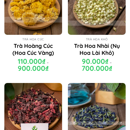
TRÀ HOA CÚC
TRÀ HOA KHÔ
Trà Hoàng Cúc
Trà Hoa Nhài (Nụ
(Hoa Cúc Vàng)
Hoa Lài Khô)
110.000
₫
90.000
₫
–
–
900.000
₫
Khoảng
700.000
₫
Khoảng
giá:
giá:
từ
từ
110.000₫
90.000₫
đến
đến
900.000₫
700.000₫