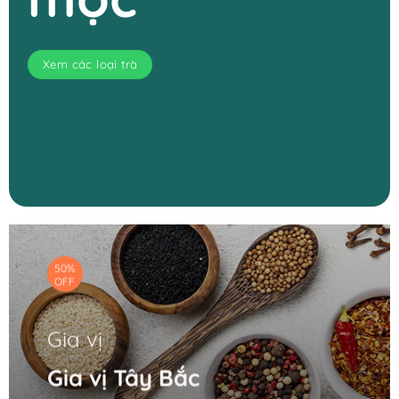
Xem các loại trà
50%
OFF
Gia vị
Gia vị Tây Bắc