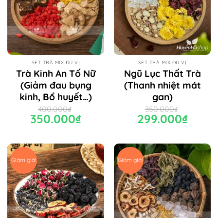
SET TRÀ MIX ĐỦ VỊ
SET TRÀ MIX ĐỦ VỊ
Trà Kinh An Tố Nữ
Ngũ Lục Thất Trà
(Giảm đau bụng
(Thanh nhiệt mát
kinh, Bổ huyết…)
gan)
400.000
₫
350.000
₫
Giá
350.000
₫
Giá
Giá
299.000
₫
Giá
gốc
hiện
gốc
hiện
là:
tại
là:
tại
400.000₫.
là:
350.000₫.
là:
350.000₫.
299.000₫.
Giảm giá!
Giảm giá!