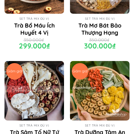
SET TRÀ MIX ĐỦ VỊ
SET TRÀ MIX ĐỦ VỊ
Trà Bổ Máu Ích
Trà Mơ Bát Bảo
Huyết 4 Vị
Thượng Hạng
350.000
₫
350.000
₫
Giá
299.000
₫
Giá
Giá
300.000
₫
Giá
gốc
hiện
gốc
hiện
là:
tại
là:
tại
350.000₫.
là:
350.000₫.
là:
299.000₫.
300.000₫.
Giảm giá!
Giảm giá!
SET TRÀ MIX ĐỦ VỊ
SET TRÀ MIX ĐỦ VỊ
Trà Sâm Tố Nữ Tứ
Trà Dưỡng Tâm An