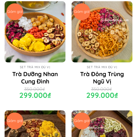
Giảm giá!
Giảm giá!
SET TRÀ MIX ĐỦ VỊ
SET TRÀ MIX ĐỦ VỊ
Trà Dưỡng Nhan
Trà Đông Trùng
Cung Đình
Ngũ Vị
350.000
₫
350.000
₫
Giá
299.000
₫
Giá
Giá
299.000
₫
Giá
gốc
hiện
gốc
hiện
là:
tại
là:
tại
350.000₫.
là:
350.000₫.
là:
299.000₫.
299.000₫.
Giảm giá!
Giảm giá!