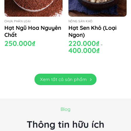
CHƯA PHÂN LOẠI
NÔNG SẢN KHÔ
Hạt Ngũ Hoa Nguyên
Hạt Sen Khô (Loại
Chất
Ngon)
250.000
₫
220.000
₫
–
400.000
₫
Khoảng
giá:
từ
220.000₫
đến
400.000₫
Xem tất cả sản phẩm
Blog
Thông tin hữu ích