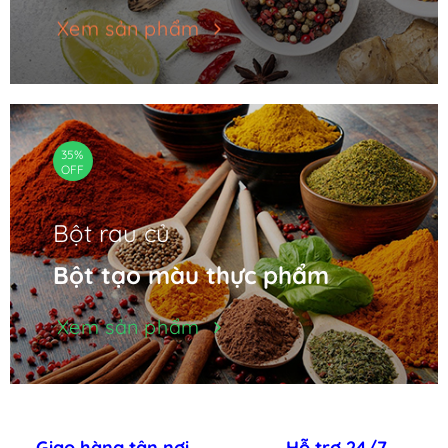
Xem sản phẩm
35%
OFF
Bột rau củ
Bột tạo màu thực phẩm
Xem sản phẩm
Giao hàng tận nơi
Hỗ trợ 24/7