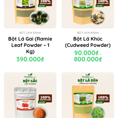
BỘT LÀM BÁNH
BỘT LÀM BÁNH
Bột Lá Gai (Ramie
Bột Lá Khúc
Leaf Powder – 1
(Cudweed Powder)
Kg)
90.000
₫
–
390.000
₫
800.000
₫
Khoảng
giá:
từ
90.000₫
đến
800.000₫