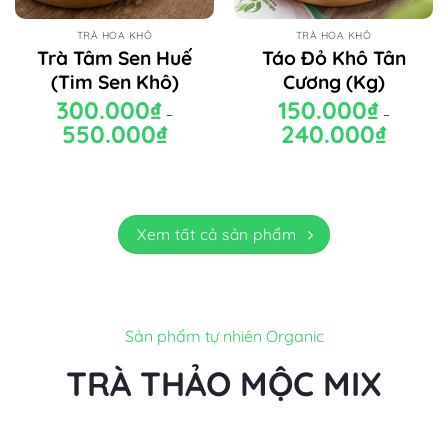
TRÀ HOA KHÔ
TRÀ HOA KHÔ
Trà Tâm Sen Huế
Táo Đỏ Khô Tân
(Tim Sen Khô)
Cương (Kg)
300.000
₫
150.000
₫
–
–
550.000
₫
Khoảng
240.000
₫
Khoảng
giá:
giá:
từ
từ
300.000₫
150.000₫
đến
đến
550.000₫
240.000₫
Xem tất cả sản phẩm
Sản phẩm tự nhiên Organic
TRÀ THẢO MỘC MIX