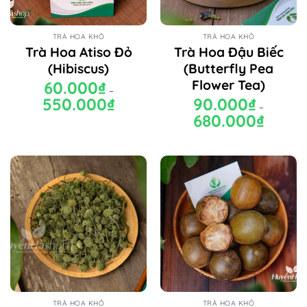
TRÀ HOA KHÔ
TRÀ HOA KHÔ
Trà Hoa Atiso Đỏ
Trà Hoa Đậu Biếc
(Hibiscus)
(Butterfly Pea
Flower Tea)
60.000
₫
–
550.000
₫
Khoảng
90.000
₫
–
giá:
680.000
₫
Khoảng
từ
giá:
60.000₫
từ
đến
90.000₫
550.000₫
đến
680.000₫
TRÀ HOA KHÔ
TRÀ HOA KHÔ