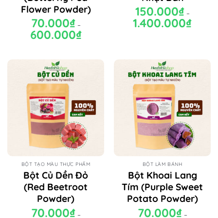
Flower Powder)
150.000
₫
–
70.000
₫
1.400.000
₫
Khoảng
–
giá:
600.000
₫
Khoảng
từ
giá:
150.000₫
từ
đến
70.000₫
1.400.00
đến
600.000₫
BỘT TẠO MÀU THỰC PHẨM
BỘT LÀM BÁNH
Bột Củ Dền Đỏ
Bột Khoai Lang
(Red Beetroot
Tím (Purple Sweet
Powder)
Potato Powder)
70.000
₫
70.000
₫
–
–