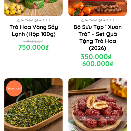
QUÀ TẶNG QUÀ BIẾU
QUÀ TẶNG QUÀ BIẾU
Trà Hoa Vàng Sấy
Bộ Sưu Tập “Xuân
Lạnh (Hộp 100g)
Trà” – Set Quà
Tặng Trà Hoa
790.000
₫
Giá
750.000
₫
Giá
(2026)
gốc
hiện
là:
tại
350.000
₫
790.000₫.
là:
–
750.000₫.
600.000
₫
Khoảng
giá:
từ
350.000₫
đến
600.000₫
Giảm giá!