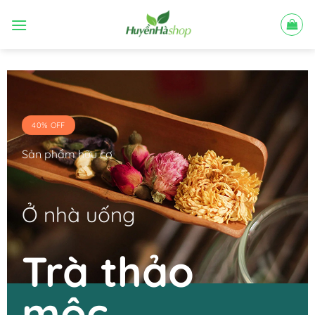
Bỏ
qua
nội
dung
40% OFF
Sản phẩm hữu cơ
Ở nhà uống
Trà thảo
mộc