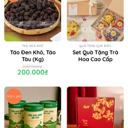
TRÀ HOA KHÔ
QUÀ TẶNG QUÀ BIẾU
Táo Đen Khô, Táo
Set Quà Tặng Trà
Tàu (Kg)
Hoa Cao Cấp
220.000
₫
Giá
200.000
₫
Giá
gốc
hiện
là:
tại
220.000₫.
là:
200.000₫.
Giảm giá!