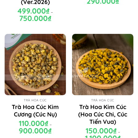
290.000
₫
(Ver.2026)
gốc
hiện
là:
tại
499.000
₫
350.000₫.
là:
–
290.000₫.
750.000
₫
Khoảng
giá:
từ
499.000₫
đến
750.000₫
TRÀ HOA CÚC
TRÀ HOA CÚC
Trà Hoa Cúc Kim
Trà Hoa Kim Cúc
Cương (Cúc Nụ)
(Hoa Cúc Chi, Cúc
Tiến Vua)
110.000
₫
–
900.000
₫
Khoảng
150.000
₫
–
giá:
Khoảng
từ