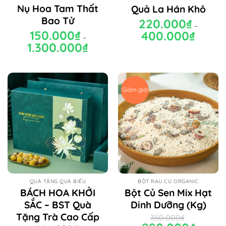
Nụ Hoa Tam Thất
Quả La Hán Khô
Bao Tử
220.000
₫
–
150.000
₫
400.000
₫
Khoảng
–
giá:
1.300.000
₫
Khoảng
từ
giá:
220.000₫
từ
đến
150.000₫
400.000₫
đến
1.300.000₫
Giảm giá!
QUÀ TẶNG QUÀ BIẾU
BỘT RAU CỦ ORGANIC
BÁCH HOA KHỞI
Bột Củ Sen Mix Hạt
SẮC – BST Quà
Dinh Dưỡng (Kg)
Tặng Trà Cao Cấp
350.000
₫
Giá
Giá