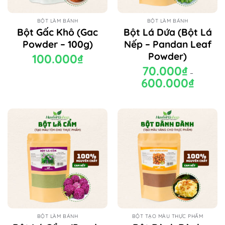
BỘT LÀM BÁNH
BỘT LÀM BÁNH
Bột Gấc Khô (Gac
Bột Lá Dứa (Bột Lá
Powder – 100g)
Nếp – Pandan Leaf
Powder)
100.000
₫
70.000
₫
–
600.000
₫
Khoảng
giá:
từ
70.000₫
đến
600.000₫
BỘT LÀM BÁNH
BỘT TẠO MÀU THỰC PHẨM