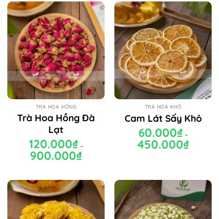
TRÀ HOA HỒNG
TRÀ HOA KHÔ
Trà Hoa Hồng Đà
Cam Lát Sấy Khô
Lạt
60.000
₫
–
120.000
₫
450.000
₫
Khoảng
–
giá:
900.000
₫
Khoảng
từ
giá:
60.000₫
từ
đến
120.000₫
450.000₫
đến
900.000₫