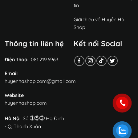
tin
Giới thiệu về Huyền Hà
Shop
Thông tin liên hệ
Kết nối Social
Điện thoại
: 081.219.6963
Email
:
huyenhashop.com@gmail.com
Website
:
huyenhashop.com
➀➄➁
Hà Nội
: Số
Hạ Đình
- Q. Thanh Xuân