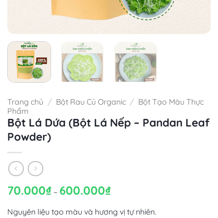
Trang chủ
/
Bột Rau Củ Organic
/
Bột Tạo Màu Thực
Phẩm
Bột Lá Dứa (Bột Lá Nếp – Pandan Leaf
Powder)
70.000
₫
600.000
₫
Khoảng
–
giá:
từ
70.000₫
Nguyên liệu tạo màu và hương vị tự nhiên.