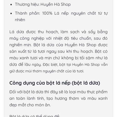
Thương hiệu: Huyền Hà Shop
Thành phần: 100% Lá nếp nguyên chất từ tự
nhiên
Lá dứa được thu hoạch, làm sạch và sấy bằng
máy công nghiệp với nhiệt độ tiêu chuẩn, sau đó
nghiền mịn. Bột lá dứa của Huyền Hà Shop được
sản xuất từ lá tươi ngay sau khi thu hoạch. Bột có
màu xanh tươi và mịn chứ không bị tối sậm như lá
dứa để lâu
ngày. Đặc biệt, bột tại Huyền Hà Shop vẫn
giữ được mùi thơm nguyên chất của lá tươi.
Công dụng của bột lá nếp (bột lá dứa)
Đối với bột lá dứa thì đây sẽ là loại màu thực phẩm
an toàn lành tính, tạo hương thơm và màu xanh
đẹp mắt cho món ăn.
Bột lá dứa có thể dùng để: