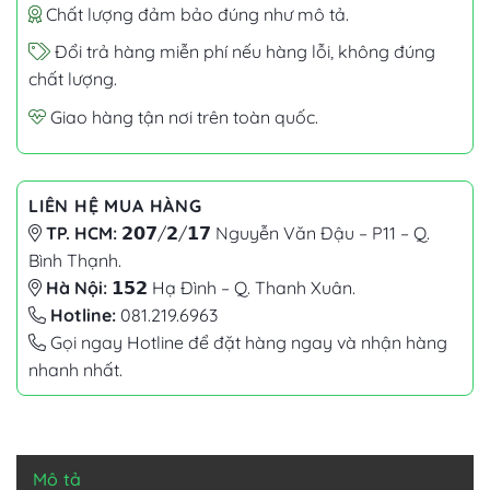
Chất lượng đảm bảo đúng như mô tả.
Đổi trả hàng miễn phí nếu hàng lỗi, không đúng
chất lượng.
Giao hàng tận nơi trên toàn quốc.
LIÊN HỆ MUA HÀNG
TP. HCM:
𝟮𝟬𝟳/𝟮/𝟭𝟳 Nguyễn Văn Đậu – P11 – Q.
Bình Thạnh.
Hà Nội:
𝟭𝟱𝟮 Hạ Đình – Q. Thanh Xuân.
Hotline:
081.219.6963
Gọi ngay Hotline để đặt hàng ngay và nhận hàng
nhanh nhất.
Mô tả