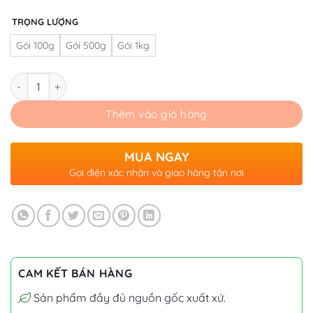
đến
600.000₫
TRỌNG LƯỢNG
Gói 100g
Gói 500g
Gói 1kg
Số lượng
Thêm vào giỏ hàng
MUA NGAY
Gọi điện xác nhận và giao hàng tận nơi
CAM KẾT BÁN HÀNG
Sản phẩm đầy đủ nguồn gốc xuất xứ.