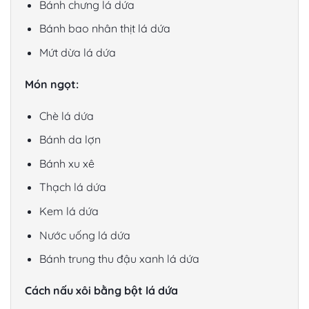
Bánh chưng lá dứa
Bánh bao nhân thịt lá dứa
Mứt dừa lá dứa
Món ngọt:
Chè lá dứa
Bánh da lợn
Bánh xu xê
Thạch lá dứa
Kem lá dứa
Nước uống lá dứa
Bánh trung thu đậu xanh lá dứa
Cách nấu xôi bằng bột lá dứa