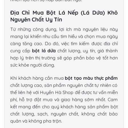
Địa Chỉ Mua Bột Lá Nếp (Lá Dứa) Khô
Nguyên Chất Uy Tín
Từ những công dụng, lợi ích mà nguyên liệu này
mang lại khiến nhu cầu tìm hiểu và chọn mua ngày
càng tăng cao. Do đó, việc tìm kiếm được địa chỉ
cung cấp
bột lá dứa
chất lượng, uy tín, giá thành
hợp lý trên thị trường sẽ góp phần bảo vệ tốt hơn
sức khỏe người dùng.
Khi khách hàng cần mua
bột tạo màu thực phẩm
chất lượng cao, sản phẩm nguyên chất tự nhiên có
thể liên hệ với Huyền Hà Shop để được tư vấn miễn
phí, hỗ trợ đặt mua và giao hàng sớm nhất. Cam
kết mang đến cho quý khách hàng sản phẩm bột
chất lượng, sạch, nguyên chất, không chất bảo
quản và không pha trộn.