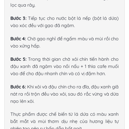
lọc qua rây.
Bước 3:
Tiếp tục cho nước bột lá nếp (bột lá dứa)
vào xóc đều với gạo đã ngâm.
Bước 4:
Chờ gạo nghỉ để ngấm màu và mùi rồi cho
vào xửng hấp.
Bước 5:
Trong thời gian chờ xôi chín tiến hành cho
đậu xanh đã ngâm vào nồi nấu + 1 thìa cafe muối
vào để cho đậu nhanh chín và có vị đặm hơn.
Bước 6:
Khi xôi và đậu chín cho ra đĩa, đậu xanh giã
nát ra rồi trộn đều vào xôi, sau đó rắc vừng và dừa
nạo lên xôi.
Thực phẩm được chế biến từ lá dứa có màu xanh
bắt mắt và mùi thơm dịu nhẹ của hương liệu tự
nhiên tạo nên sự hấp dẫn bất ngờ.