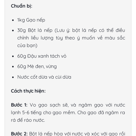
Chuẩn bị:
1kg Gạo nếp
30g Bột lá nếp (Lưu ý: bột lá nếp có thể điều
chỉnh liều lượng tùy theo ý muốn về màu sắc
của bạn)
60g Đậu xanh tách vỏ
60g Mè đen, vừng
Nước cốt dừa và cùi dừa
Cách thực hiện:
Bước 1:
Vo gạo sạch sẽ, và ngâm gạo với nước
lạnh 5-6 tiếng cho gạo mềm. Cho gạo đã ngâm ra
rá để ráo nước.
Bước 2:
Bột lá nếp hòa với nước và xóc với gạo rồi