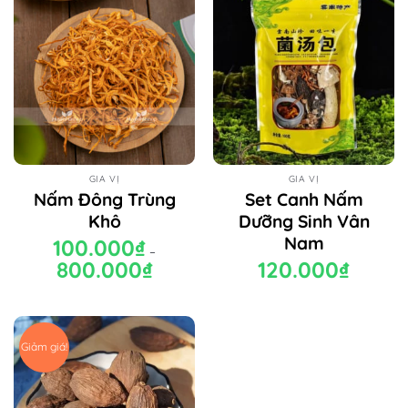
GIA VỊ
GIA VỊ
Nấm Đông Trùng
Set Canh Nấm
Khô
Dưỡng Sinh Vân
Nam
100.000
₫
–
800.000
₫
Khoảng
120.000
₫
giá:
từ
100.000₫
đến
800.000₫
Giảm giá!