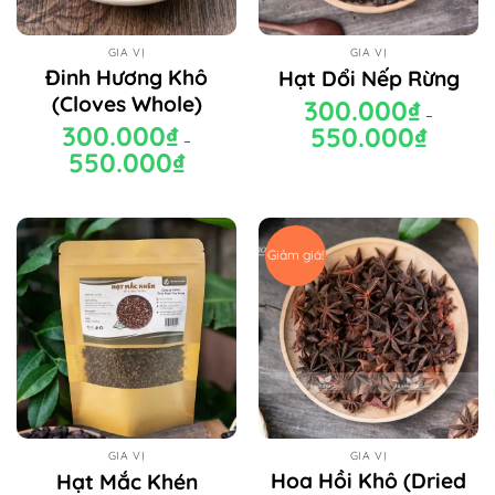
GIA VỊ
GIA VỊ
Đinh Hương Khô
Hạt Dổi Nếp Rừng
(Cloves Whole)
300.000
₫
–
300.000
₫
550.000
₫
Khoảng
–
giá:
550.000
₫
Khoảng
từ
giá:
300.000₫
từ
đến
300.000₫
550.000₫
đến
550.000₫
Giảm giá!
GIA VỊ
GIA VỊ
Hoa Hồi Khô (Dried
Hạt Mắc Khén