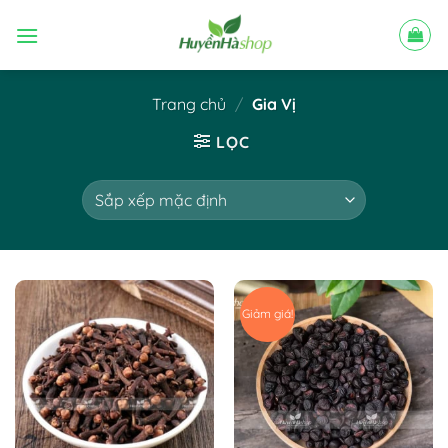
Bỏ
qua
nội
dung
Trang chủ
/
Gia Vị
LỌC
Giảm giá!