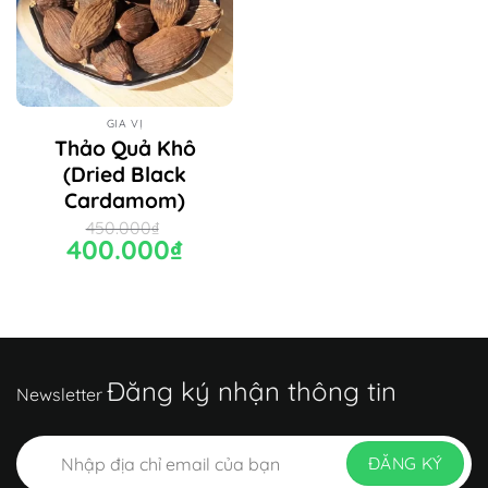
GIA VỊ
Thảo Quả Khô
(Dried Black
Cardamom)
450.000
₫
Giá
400.000
₫
Giá
gốc
hiện
là:
tại
450.000₫.
là:
400.000₫.
Đăng ký nhận thông tin
Newsletter