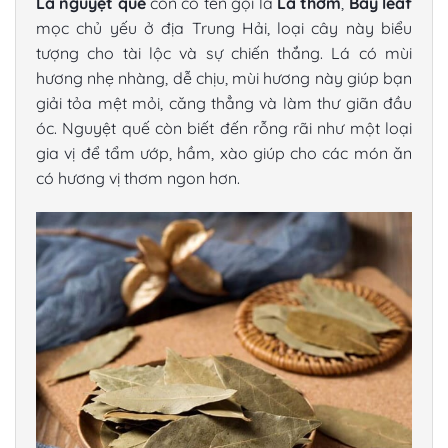
Lá nguyệt quế
còn có tên gọi là
Lá thơm
,
Bay leaf
mọc chủ yếu ở địa Trung Hải, loại cây này biểu
tượng cho tài lộc và sự chiến thắng. Lá có mùi
hương nhẹ nhàng, dễ chịu, mùi hương này giúp bạn
giải tỏa mệt mỏi, căng thẳng và làm thư giãn đầu
óc. Nguyệt quế còn biết đến rỗng rãi như một loại
gia vị để tẩm ướp, hầm, xào giúp cho các món ăn
có hương vị thơm ngon hơn.