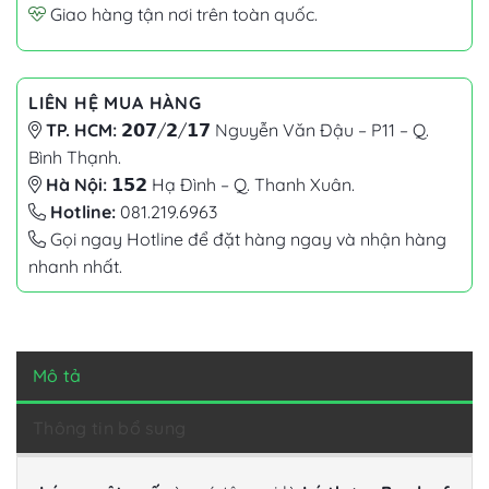
Giao hàng tận nơi trên toàn quốc.
LIÊN HỆ MUA HÀNG
TP. HCM:
𝟮𝟬𝟳/𝟮/𝟭𝟳 Nguyễn Văn Đậu – P11 – Q.
Bình Thạnh.
Hà Nội:
𝟭𝟱𝟮 Hạ Đình – Q. Thanh Xuân.
Hotline:
081.219.6963
Gọi ngay Hotline để đặt hàng ngay và nhận hàng
nhanh nhất.
Mô tả
Thông tin bổ sung