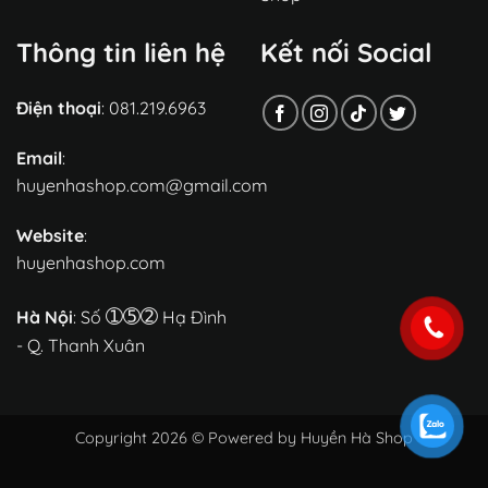
Thông tin liên hệ
Kết nối Social
Điện thoại
: 081.219.6963
Email
:
huyenhashop.com@gmail.com
Website
:
huyenhashop.com
➀➄➁
Hà Nội
: Số
Hạ Đình
- Q. Thanh Xuân
Copyright 2026 © Powered by Huyền Hà Shop