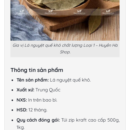
Gia vị Lá nguyệt quế khô chất lượng Loại 1 – Huyền Hà
Shop.
Thông tin sản phẩm
Tên sản phẩm:
Lá nguyệt quế khô.
Xuất xứ:
Trung Quốc
NXS:
In trên bao bì.
HSD:
12 tháng.
Quy cách đóng gói:
Túi zip kraft cao cấp 500g,
1kg.