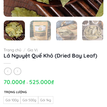
Trang chủ
/
Gia Vị
Lá Nguyệt Quế Khô (Dried Bay Leaf)
70.000
₫
525.000
₫
Khoảng
–
giá:
từ
70.000₫
TRỌNG LƯỢNG
đến
525.000₫
Gói 100g
Gói 500g
Gói 1kg