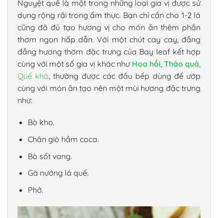
Nguyệt quế là một trong những loại gia vị được sử
dụng rộng rãi trong ẩm thực. Bạn chỉ cần cho 1-2 lá
cũng đã đủ tạo hương vị cho món ăn thêm phần
thơm ngon hấp dẫn. Với một chút cay cay, đắng
đắng hương thơm đặc trưng của Bay leaf kết hợp
cùng với một số gia vị khác như
Hoa hồi
,
Thảo quả
,
Quế khô
, thường được các đầu bếp dùng để ướp
cùng với món ăn tạo nên một mùi hương đặc trưng
như:
Bò kho.
Chân giò hầm coca.
Bò sốt vang.
Gà nướng lá quế.
Phở.