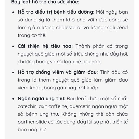
Bay leaf hỗ trợ cho sức khỏe:
Hỗ trợ điều trị bệnh tiểu đường:
Mỗi ngày bạn
sử dụng 3g lá thơm khô pha với nước uống sẽ
làm giảm lượng cholesterol và lượng triglycerid
trong cơ thể.
Cải thiện hệ tiêu hóa:
Thành phần có trong
nguyệt quế giúp một số triệu chứng như đầy hơi,
chướng bụng, và rối loạn hệ tiêu hóa.
Hỗ trợ chống viêm và giảm đau:
Tinh dầu có
trong lá thơm nguyệt quế giúp làm giảm đau
viêm khớp, bong gân hay trật khớp.
Ngăn ngừa ung thư:
Bay leaf chứa một số chất
catechin, axit caffeine, quercetin ngăn ngừa một
số bệnh ung thư. Không những thế còn chứa
parthenolide có tác dụng đẩy lùi sự phát triển tế
bào ung thư.