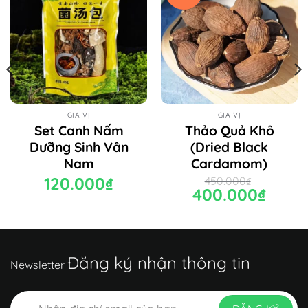
GIA VỊ
GIA VỊ
Set Canh Nấm
Thảo Quả Khô
Dưỡng Sinh Vân
(Dried Black
Nam
Cardamom)
120.000
₫
450.000
₫
Giá
400.000
₫
Giá
gốc
hiện
₫
là:
tại
450.000₫.
là:
₫
400.000₫.
Đăng ký nhận thông tin
Newsletter