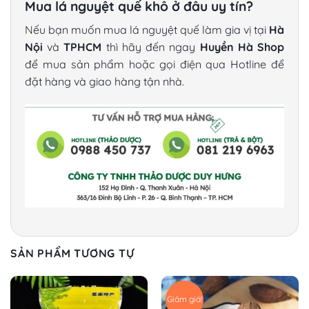
Mua lá nguyệt quế khô ở đâu uy tín?
Nếu bạn muốn mua lá nguyệt quế làm gia vị tại
Hà
Nội
và
TPHCM
thì hãy đến ngay
Huyền Hà Shop
để mua sản phẩm hoặc gọi điện qua Hotline để
đặt hàng và giao hàng tận nhà.
SẢN PHẨM TƯƠNG TỰ
Giảm giá!