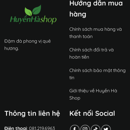
Hướng dẫn mua
hàng
Chính sách mua hàng và
thanh toán
Đậm đà phong vị quê
hương.
Chính sách đổi trả và
hoàn tiền
Chính sách bảo mật thông
tin
Giới thiệu về Huyền Hà
Shop
Thông tin liên hệ
Kết nối Social
Điện thoại
: 081.219.6963