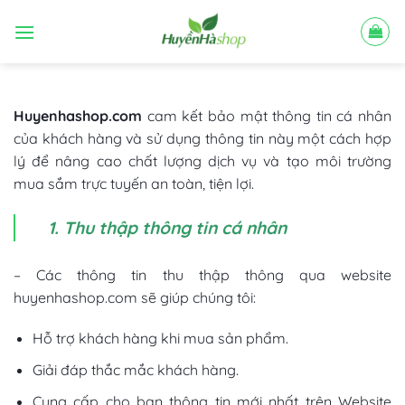
Bỏ
qua
nội
dung
Huyenhashop.com
cam kết bảo mật thông tin cá nhân
của khách hàng và sử dụng thông tin này một cách hợp
lý để nâng cao chất lượng dịch vụ và tạo môi trường
mua sắm trực tuyến an toàn, tiện lợi.
1. Thu thập thông tin cá nhân
– Các thông tin thu thập thông qua website
huyenhashop.com sẽ giúp chúng tôi:
Hỗ trợ khách hàng khi mua sản phẩm.
Giải đáp thắc mắc khách hàng.
Cung cấp cho bạn thông tin mới nhất trên Website