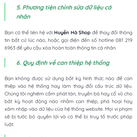
5. Phương tiện chỉnh sửa dữ liệu cá
nhân
Bạn có thể liên hệ với
Huyền Hà Shop
để thay đổi thông
tin bất cứ lúc nào, hoặc gọi điện đến số hotline 081 219
6963 để yêu cầu xóa hoàn toàn thông tin cá nhân.
6. Quy định về can thiệp hệ thống
Bạn không được sử dụng bất kỳ hình thức nào để can
thiệp vào hệ thống hay làm thay đổi cấu trúc dữ liệu.
Chúng tôi nghiêm cấm phát tán, truyền bá hay cổ vũ cho
bất kỳ hoạt động nào nhằm can thiệp, phá hoại hay
xâm nhập vào dữ liệu của hệ thống website. Mọi vi phạm
sẽ bị tước bỏ quyền lợi và có thể bị truy tố trước pháp
luật.