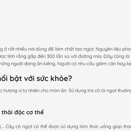
 ở rất nhiều nơi dùng để làm chất tạo ngọt. Nguyên liệu pha 
 được tính rằng gấp đến 300 lần so với đường mía. Đây cũng 
những người đang ăn kiêng. Người có nhu cầu giảm cân hay bệ
nổi bật với sức khỏe?
ạo hương vị tự nhiên cho món ăn. Sử dụng
trà cỏ lá ngọt
thường
, thải độc cơ thể
i,…
Cây cỏ ngọt
có thể được sử dụng làm thức uống giúp thanh