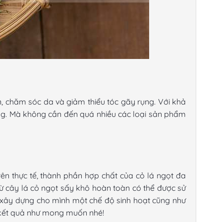
, chăm sóc da và giảm thiểu tóc gãy rụng. Với khả
ng. Mà không cần đến quá nhiều các loại sản phẩm
rên thực tế, thành phần hợp chất của
cỏ lá ngọt
đa
từ cây
lá cỏ ngọt sấy khô
hoàn toàn có thể được sử
n xây dựng cho mình một chế độ sinh hoạt cũng như
c kết quả như mong muốn nhé!