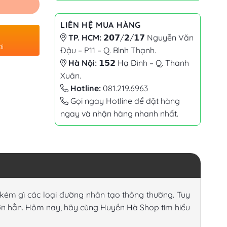
LIÊN HỆ MUA HÀNG
TP. HCM:
𝟮𝟬𝟳/𝟮/𝟭𝟳 Nguyễn Văn
ơi
Đậu – P11 – Q. Bình Thạnh.
Hà Nội:
𝟭𝟱𝟮 Hạ Đình – Q. Thanh
Xuân.
Hotline:
081.219.6963
Gọi ngay Hotline để đặt hàng
ngay và nhận hàng nhanh nhất.
 kém gì các loại đường nhân tạo thông thường. Tuy
hơn hẳn. Hôm nay, hãy cùng Huyền Hà Shop tìm hiểu