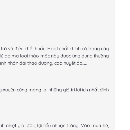
trà và điều chế thuốc. Hoạt chất chính có trong
cây
là lý do mà loại thảo mộc này được ứng dụng thường
nh nhân đái tháo đường, cao huyết áp,….
 xuyên cũng mang lại những giá trị lợi ích nhất định
 nhiệt giải độc, lợi tiểu nhuận tràng. Vào mùa hè,