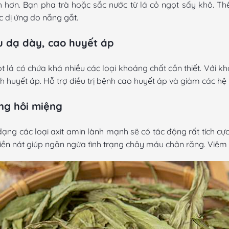
h hơn. Bạn pha trà hoặc sắc nước từ
lá cỏ ngọt sấy khô. T
h
c dị ứng do nắng gắt.
u dạ dày, cao huyết áp
t lá
có chứa khá nhiều các loại khoáng chất cần thiết. Với kh
nh huyết áp. Hỗ trợ điều trị bệnh cao huyết áp và giảm các hệ
ng hôi miệng
ng các loại axit amin lành mạnh sẽ có tác động rất tích c
n nát giúp ngăn ngừa tình trạng chảy máu chân răng. Viêm lợ