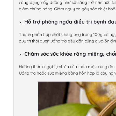
công dụng này dường như sẽ càng trở nên hữu íc
giảm chứng nóng. Giảm nguy cơ gây sốc nhiệt hoặ
Hỗ trợ phòng ngừa điều trị bệnh đa
Thành phần hợp chất tương ứng trong 100g
cỏ ngọ
duy trì thói quen uống trà đều đặn cũng giúp ổn đị
Chăm sóc sức khỏe răng miệng, chố
Hương thơm ngọt tự nhiên của thảo mộc cùng đa dạ
Uống trà hoặc súc miệng bằng hỗn hợp lá cây nghiề