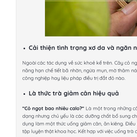
Cải thiện tình trạng xơ da và ngăn 
Ngoài các tác dụng về sức khoẻ kể trên. Cây cỏ n
năng hạn chế tiết bã nhờn, ngừa mụn, mờ thâm ná
công nghiệp hay liệu pháp điều trị đắt đỏ nào.
Là thức trà giảm cân hiệu quả
“Cỏ ngọt bao nhiêu calo?
“
Là một trong những câu
dạng nhưng chủ yếu là các dưỡng chất bổ sung cho 
dụng làm một thức uống giảm cân, ăn kiêng. Điều 
tập luyện thật khoa học. Kết hợp với việc uống t