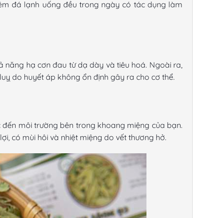
êm đá lạnh uống đều trong ngày có tác dụng làm
ả năng hạ cơn đau từ dạ dày và tiêu hoá. Ngoài ra,
 luỵ do huyết áp không ổn định gây ra cho cơ thể.
ực đến môi trường bên trong khoang miệng của bạn.
i, có mùi hôi và nhiệt miệng do vết thương hở.