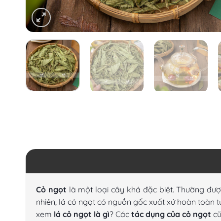
Cỏ ngọt
là một loại cây khá đặc biệt. Thường đượ
nhiên,
lá cỏ ngọt
có nguồn gốc xuất xứ hoàn toàn t
xem
lá cỏ ngọt là gì
? Các
tác dụng của cỏ ngọt
cũ