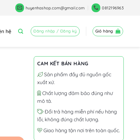
huyenhashop.com@gmail.com
0812196963
ên hệ
Đăng nhập / Đăng ký
Giỏ hàng
CAM KẾT BÁN HÀNG
Sản phẩm đầy đủ nguồn gốc
xuất xứ.
Chất lượng đảm bảo đúng như
mô tả.
Đổi trả hàng miễn phí nếu hàng
lỗi, không đúng chất lượng.
Giao hàng tận nơi trên toàn quốc.