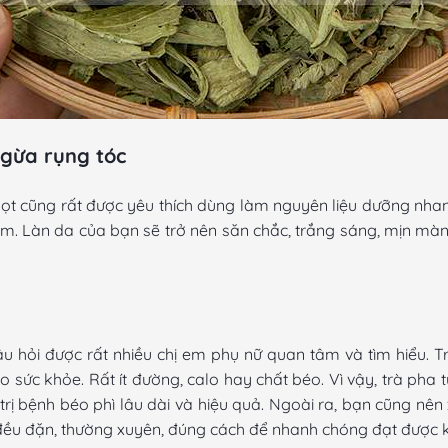
ngừa rụng tóc
gọt cũng rất được yêu thích dùng làm nguyên liệu dưỡng nhan
m. Làn da của bạn sẽ trở nên săn chắc, trắng sáng, mịn mà
 hỏi được rất nhiều chị em phụ nữ quan tâm và tìm hiểu. T
sức khỏe. Rất ít đường, calo hay chất béo. Vì vậy, trà pha 
trị bệnh béo phì lâu dài và hiệu quả. Ngoài ra, bạn cũng nê
rà đều đặn, thường xuyên, đúng cách để nhanh chóng đạt đượ