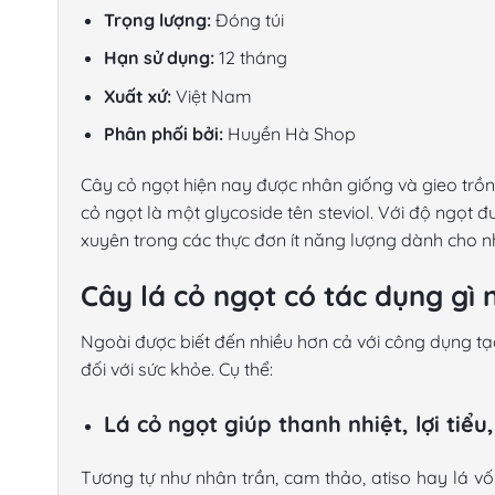
Trọng lượng:
Đóng túi
Hạn sử dụng:
12 tháng
Xuất xứ:
Việt Nam
Phân phối bởi:
Huyền Hà Shop
Cây cỏ ngọt
hiện nay được nhân giống và gieo trồng
cỏ ngọt
là một glycoside tên steviol. Với độ ngọt
xuyên trong các thực đơn ít năng lượng dành cho 
Cây lá cỏ ngọt có tác dụng gì 
Ngoài được biết đến nhiều hơn cả với công dụng t
đối với sức khỏe. Cụ thể:
Lá cỏ ngọt giúp thanh nhiệt, lợi tiểu
Tương tự như nhân trần, cam thảo, atiso hay lá vố