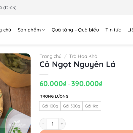
0. (T2-CN)
g chủ
Sản phẩm
Quà tặng – Quà biếu
Tin tức
Li
Trang chủ
/
Trà Hoa Khô
Cỏ Ngọt Nguyên Lá
60.000
₫
390.000
₫
Khoảng
–
giá:
từ
60.000₫
TRỌNG LƯỢNG
đến
390.000₫
Gói 100g
Gói 500g
Gói 1kg
Số lượng