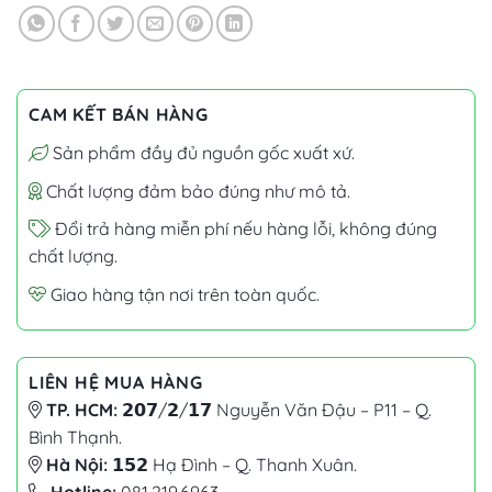
CAM KẾT BÁN HÀNG
Sản phẩm đầy đủ nguồn gốc xuất xứ.
Chất lượng đảm bảo đúng như mô tả.
Đổi trả hàng miễn phí nếu hàng lỗi, không đúng
chất lượng.
Giao hàng tận nơi trên toàn quốc.
LIÊN HỆ MUA HÀNG
TP. HCM:
𝟮𝟬𝟳/𝟮/𝟭𝟳 Nguyễn Văn Đậu – P11 – Q.
Bình Thạnh.
Hà Nội:
𝟭𝟱𝟮 Hạ Đình – Q. Thanh Xuân.