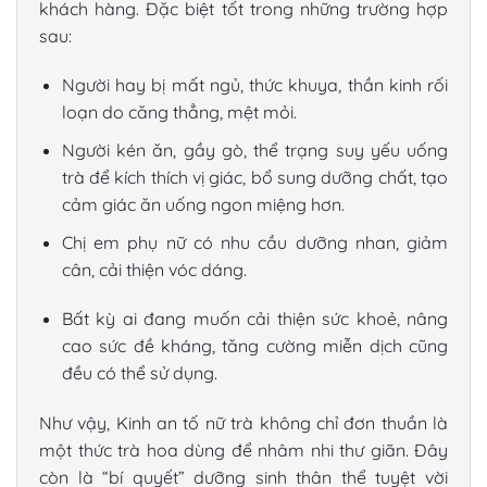
khách hàng. Đặc biệt tốt trong những trường hợp
sau:
Người hay bị mất ngủ, thức khuya, thần kinh rối
loạn do căng thẳng, mệt mỏi.
Người kén ăn, gầy gò, thể trạng suy yếu uống
trà để kích thích vị giác, bổ sung dưỡng chất, tạo
cảm giác ăn uống ngon miệng hơn.
Chị em phụ nữ có nhu cầu dưỡng nhan, giảm
cân, cải thiện vóc dáng.
Bất kỳ ai đang muốn cải thiện sức khoẻ, nâng
cao sức đề kháng, tăng cường miễn dịch cũng
đều có thể sử dụng.
Như vậy, Kinh an tố nữ trà không chỉ đơn thuần là
một thức trà hoa dùng để nhâm nhi thư giãn. Đây
còn là “bí quyết” dưỡng sinh thân thể tuyệt vời