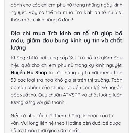
dành cho các chị em phụ nữ trong những ngày kinh
nguyệt. Vậy có thể tìm mua Trà kinh an tố nữ 5 vị
thảo mộc chính hãng ở đâu?
Địa chỉ mua Trà kinh an tố nữ giúp bổ
máu, giảm đau bụng kinh uy tín và chất
lượng
Không chỉ là nơi cung cấp Set Trà hỗ trợ giảm đau
hiệu quả cho chị em phụ nữ trong kỳ kinh nguyệt.
Huyền Hà Shop
là cửa hàng uy tín với menu hơn
50 các loại trà hoa khô giá sỉ trên thị trường. Toàn
bộ sản phẩm của chúng tôi đều cam kết về nguồn
gốc xuất xứ. Quy chuẩn ATVSTP và chất lượng luôn
tương xứng với giá thành.
Nếu có nhu cầu biết thêm thông tin hoặc cần tư
vấn. Vui lòng liên hệ theo Hotline bên dưới để được
hỗ trợ trong thời gian sớm nhất!