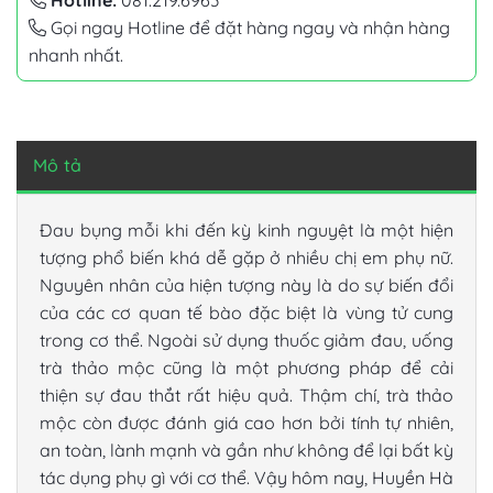
Hotline:
081.219.6963
Gọi ngay Hotline để đặt hàng ngay và nhận hàng
nhanh nhất.
Mô tả
Đau bụng mỗi khi đến kỳ kinh nguyệt là một hiện
tượng phổ biến khá dễ gặp ở nhiều chị em phụ nữ.
Nguyên nhân của hiện tượng này là do sự biến đổi
của các cơ quan tế bào đặc biệt là vùng tử cung
trong cơ thể. Ngoài sử dụng thuốc giảm đau, uống
trà thảo mộc cũng là một phương pháp để cải
thiện sự đau thắt rất hiệu quả. Thậm chí, trà thảo
mộc còn được đánh giá cao hơn bởi tính tự nhiên,
an toàn, lành mạnh và gần như không để lại bất kỳ
tác dụng phụ gì với cơ thể. Vậy hôm nay, Huyền Hà