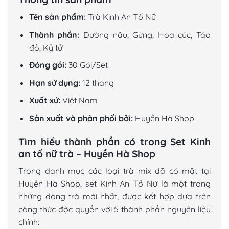
Tên sản phẩm:
Trà Kinh An Tố Nữ
Thành phần:
Đường nâu, Gừng, Hoa cúc, Táo
đỏ, Kỷ tử.
Đóng gói:
30 Gói/Set
Hạn sử dụng:
12 tháng
Xuất xứ:
Việt Nam
Sản xuất và phân phối bởi:
Huyền Hà Shop
Tìm hiểu thành phần có trong Set Kinh
an tố nữ trà – Huyền Hà Shop
Trong danh mục các loại trà mix đã có mặt tại
Huyền Hà Shop, set Kinh An Tố Nữ là một trong
những dòng trà mới nhất, được kết hợp dựa trên
công thức độc quyền với 5 thành phần nguyên liệu
chính: