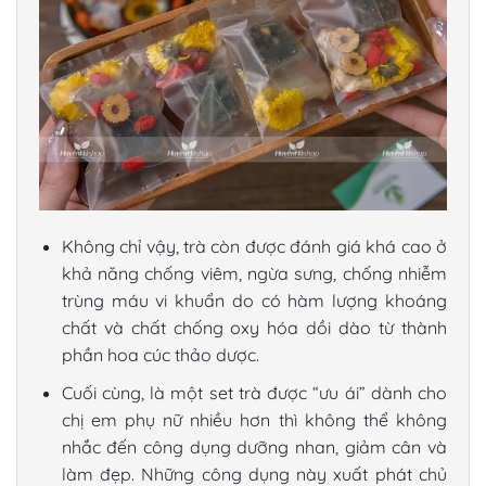
Không chỉ vậy, trà còn được đánh giá khá cao ở
khả năng chống viêm, ngừa sưng, chống nhiễm
trùng máu vi khuẩn do có hàm lượng khoáng
chất và chất chống oxy hóa dồi dào từ thành
phần hoa cúc thảo dược.
Cuối cùng, là một set trà được “ưu ái” dành cho
chị em phụ nữ nhiều hơn thì không thể không
nhắc đến công dụng dưỡng nhan, giảm cân và
làm đẹp. Những công dụng này xuất phát chủ