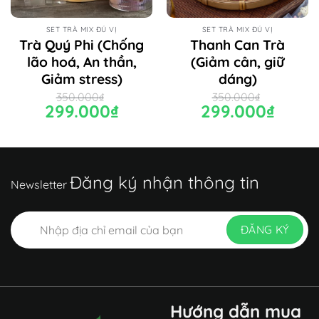
SET TRÀ MIX ĐỦ VỊ
SET TRÀ MIX ĐỦ VỊ
Trà Quý Phi (Chống
Thanh Can Trà
lão hoá, An thần,
(Giảm cân, giữ
Giảm stress)
dáng)
350.000
₫
350.000
₫
Giá
299.000
₫
Giá
Giá
299.000
₫
Giá
gốc
hiện
gốc
hiện
là:
tại
là:
tại
350.000₫.
là:
350.000₫.
là:
.
299.000₫.
299.000₫.
Đăng ký nhận thông tin
Newsletter
Hướng dẫn mua