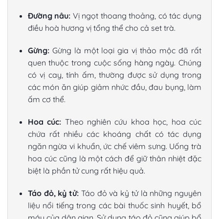
Đường nâu:
Vị ngọt thoang thoảng, có tác dụng
điều hoà hương vị tổng thể cho cả set trà.
Gừng:
Gừng là một loại gia vị thảo mộc đã rất
quen thuộc trong cuộc sống hàng ngày. Chúng
có vị cay, tính ấm, thường được sử dụng trong
các món ăn giúp giảm nhức đầu, đau bụng, làm
ấm cơ thể.
Hoa cúc:
Theo nghiên cứu khoa học, hoa cúc
chứa rất nhiều các khoáng chất có tác dụng
ngăn ngừa vi khuẩn, ức chế viêm sưng. Uống trà
hoa cúc cũng là một cách để giữ thân nhiệt đặc
biệt là phần tử cung rất hiệu quả.
Táo đỏ, kỷ tử:
Táo đỏ và kỷ tử là những nguyên
liệu nổi tiếng trong các bài thuốc sinh huyết, bổ
máu của dân gian. Sử dụng táo đỏ cũng giúp bổ