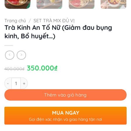
Trang chủ
/
SET TRÀ MIX ĐỦ VỊ
Trà Kinh An Tố Nữ (Giảm đau bụng
kinh, Bổ huyết…)
Giá
350.000
₫
Giá
400.000
₫
gốc
hiện
là:
tại
400.000₫.
là:
Số lượng
350.000₫.
Thêm vào giỏ hàng
MUA NGAY
Gọi điện xác nhận và giao hàng tận nơi