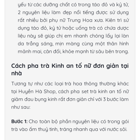
yếu từ các dưỡng chất có trong táo đỏ và kỷ tử,
2 nguyên liệu làm đẹp nổi tiếng được sử dụng
rất nhiều bởi phụ nữ Trung Hoa xưa. Kiên trì sử
dụng táo đỏ, kỷ tử hoặc uống trà có chứa dược
liệu này sẽ giúp chị em nhanh chóng lấy lại làn
da trắng sáng, mịn màng cùng một thân hình
mảnh mai, cân đối, khỏe mạnh từ sâu bên trong.
Cách pha trà Kinh an tố nữ đơn giản tại
nhà
Tương tự như các loại trà hoa thông thường khác
tại Huyền Hà Shop, cách pha set trà kinh an tố nữ
giảm đau bụng kinh rất đơn giản chỉ với 3 bước làm
như sau:
Bước 1:
Cho toàn bộ phần nguyên liệu có trong gói
trà vào ấm thuỷ tinh, tráng nhanh qua với nước sôi.