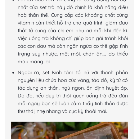
nhất của set trà này đó chính là khả năng điều
hoà thân thể. Cung cấp các khoáng chất cùng
vitamin cần thiết hỗ trợ cho quá trình giảm đau
thắt tử cung của chị em phụ nữ mỗi khi đến kì.
Việc uống trà không chỉ giúp bạn gái tránh khỏi
các cơn đau mà còn ngăn ngừa cơ thể gặp tình
trạng suy nhược, mệt mỏi, chán ăn,… do thiếu
máu mang lại.
Ngoài ra, set Kinh tâm tố nữ với thành phần
nguyên liệu chứa hoa cúc vàng, táo đỏ, kỷ tử có
tác dụng an thần, ngủ ngon, ổn định huyết áp.
Do đó, nếu duy trì thói quen uống trà đều đặn
mỗi ngày bạn sẽ luôn cảm thấy tinh thần được
thư thái, nhẹ nhàng và cực kỳ thoải mái.