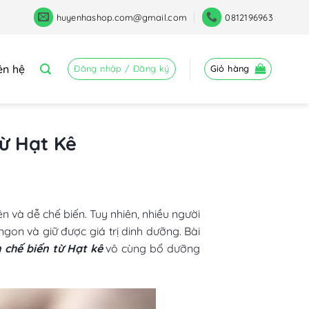
huyenhashop.com@gmail.com
0812196963
ên hệ
Đăng nhập / Đăng ký
Giỏ hàng
ừ Hạt Kê
ên và dễ chế biến. Tuy nhiên, nhiều người
gon và giữ được giá trị dinh dưỡng. Bài
 chế biến từ Hạt kê
vô cùng bổ dưỡng