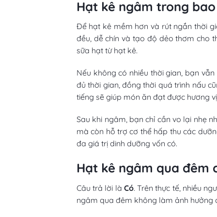
Hạt kê ngâm trong bao 
Để hạt kê mềm hơn và rút ngắn thời gia
đều, dễ chín và tạo độ dẻo thơm cho t
sữa hạt từ hạt kê.
Nếu không có nhiều thời gian, bạn vẫn
đủ thời gian, đồng thời quá trình nấu 
tiếng sẽ giúp món ăn đạt được hương vị
Sau khi ngâm, bạn chỉ cần vo lại nhẹ n
mà còn hỗ trợ cơ thể hấp thu các dưỡng
đa giá trị dinh dưỡng vốn có.
Hạt kê ngâm qua đêm 
Câu trả lời là
Có
. Trên thực tế, nhiều n
ngâm qua đêm không làm ảnh hưởng đến