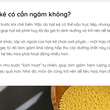
 kê có cần ngâm không?
trước khi chế biến. Mặc dù hạt kê có thể nấu trực tiếp, nhưng
iúp hạt kê phát huy tối đa giá trị dinh dưỡng và trở nên dễ t
 khác, lớp vỏ ngoài của hạt kê chứa axit phytic – một hợp ch
gie, từ đó làm giảm khả năng hấp thu các dưỡng chất này củ
hệ tiêu hóa phải hoạt động nhiều hơn.
 như bước “kích hoạt” tự nhiên, giúp làm giảm hàm lượng ax
hiệu quả hơn. Nhờ đó, món ăn cũng trở nên dễ tiêu hóa, hạn 