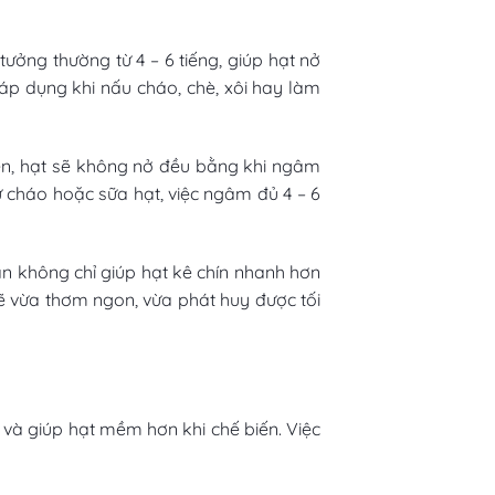
ưởng thường từ 4 – 6 tiếng, giúp hạt nở
áp dụng khi nấu cháo, chè, xôi hay làm
iên, hạt sẽ không nở đều bằng khi ngâm
ư cháo hoặc sữa hạt, việc ngâm đủ 4 – 6
an không chỉ giúp hạt kê chín nhanh hơn
sẽ vừa thơm ngon, vừa phát huy được tối
n và giúp hạt mềm hơn khi chế biến. Việc