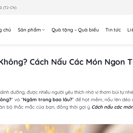
0. (T2-CN)
g chủ
Sản phẩm
Quà tặng – Quà biếu
Tin tức
Li
Không? Cách Nấu Các Món Ngon T
 dinh dưỡng, được nhiều người yêu thích nhờ vị thơm bùi tự nhi
hông?
” và “
Ngâm trong bao lâu?
” để hạt mềm, nấu lên dẻo n
oàn bộ thắc mắc của bạn, đồng thời gợi ý
Cách nấu các món