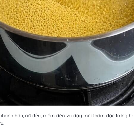
 nhanh hơn, nở đều, mềm dẻo và dậy mùi thơm đặc trưng hơn
u.