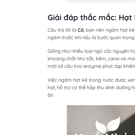
Giải đáp thắc mắc: Hạt
Câu trả lời là
Có
, bạn nên ngâm hạt kê 
ngâm trước khi nấu là bước quan trọng g
Giống như nhiều loại ngũ cốc nguyên hạt
khoáng chất như sắt, kẽm, canxi và ma
một số cấu trúc enzyme phức tạp khiến 
Việc ngâm hạt kê trong nước được xem
hạt, hỗ trợ cơ thể hấp thu dinh dưỡng 
ăn.