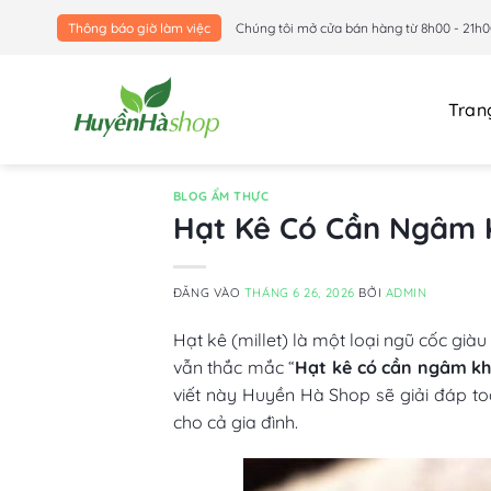
Bỏ
Thông báo giờ làm việc
Chúng tôi mở cửa bán hàng từ 8h00 - 21h0
qua
nội
dung
Tran
BLOG ẨM THỰC
Hạt Kê Có Cần Ngâm 
ĐĂNG VÀO
THÁNG 6 26, 2026
BỞI
ADMIN
Hạt kê (millet) là một loại ngũ cốc giàu
vẫn thắc mắc “
Hạt kê có cần ngâm k
viết này Huyền Hà Shop sẽ giải đáp t
cho cả gia đình.