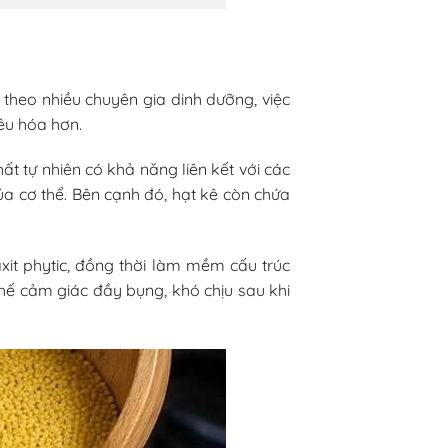
 theo nhiều chuyên gia dinh dưỡng, việc
iêu hóa hơn.
ất tự nhiên có khả năng liên kết với các
a cơ thể. Bên cạnh đó, hạt kê còn chứa
it phytic, đồng thời làm mềm cấu trúc
chế cảm giác đầy bụng, khó chịu sau khi