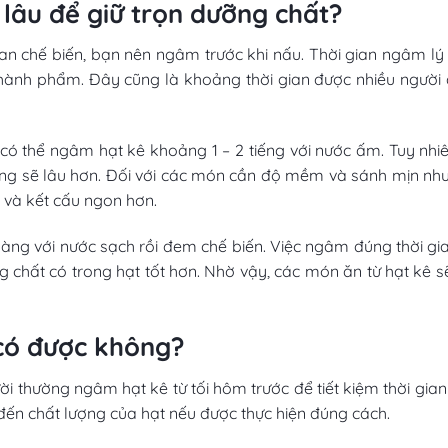
lâu để giữ trọn dưỡng chất?
n chế biến, bạn nên ngâm trước khi nấu. Thời gian ngâm lý t
hành phẩm. Đây cũng là khoảng thời gian được nhiều người 
 có thể ngâm hạt kê khoảng 1 – 2 tiếng với nước ấm. Tuy nh
cũng sẽ lâu hơn. Đối với các món cần độ mềm và sánh mịn nh
 và kết cấu ngon hơn.
hàng với nước sạch rồi đem chế biến. Việc ngâm đúng thời gi
 chất có trong hạt tốt hơn. Nhờ vậy, các món ăn từ hạt kê 
có được không?
gười thường ngâm hạt kê từ tối hôm trước để tiết kiệm thời gia
 chất lượng của hạt nếu được thực hiện đúng cách.