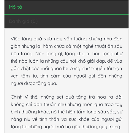
Mô tả
Đánh giá (0)
Việc tặng quà xưa nay vốn tưởng chừng như đơn
giản nhưng lại hàm chứa cả một nghệ thuật ẩn sâu
bên trong. Nên tặng gì, tặng cho ai hay tặng như
thế nào luôn là những câu hỏi khó giải đáp, để vừa
gắn chặt các mối quan hệ cũng như truyền tải trọn
vẹn tâm tư, tình cảm của người gửi đến những
người được tặng quà.
Chính vì thế, những set quà tặng trà hoa ra đời
không chỉ đơn thuần như những món quà trao tay
bình thường khác, nó thể hiện tấm lòng sâu sắc, sự
nâng niu về tinh thần và sức khỏe của người gửi
tặng tới những người mà họ yêu thương, quý trọng.