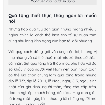
thói quen của người sử dụng
Quà tặng thiết thực, thay ngàn lời muốn
nói
Những hộp quà tuy đơn giản nhưng mang nhiều ý
nghĩa chính là cách thể hiện tinh tế sự quan tâm
cũng như lòng kính trọng của bạn tới đối phương.
Với quy cách đóng gói vô cùng tiện lợi, hương vị
nhẹ nhàng và có thể thoải mái mix trà theo sở thích
cá nhân. Set quà tặng trà thảo mộc phù hợp với đa
số khẩu vị của người Việt Nam nên bạn hoàn toàn
có thể lựa chọn chúng làm quà tặng trong những
dịp lễ Tết, dịp lễ 20-11, lễ Noel, ngày 8-3, ngày sinh
nhật của gia đình, người thân, tặng cho cấp trên,
doanh nghiệp, khách hàng, đối tác,… Hay đơn giản
là trong một ngày bình thường tới những người mà
bạn yêu thương nhất!