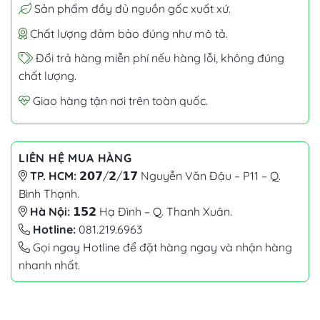
Sản phẩm đầy đủ nguồn gốc xuất xứ.
Chất lượng đảm bảo đúng như mô tả.
Đổi trả hàng miễn phí nếu hàng lỗi, không đúng
chất lượng.
Giao hàng tận nơi trên toàn quốc.
LIÊN HỆ MUA HÀNG
TP. HCM:
𝟮𝟬𝟳/𝟮/𝟭𝟳 Nguyễn Văn Đậu – P11 – Q.
Bình Thạnh.
Hà Nội:
𝟭𝟱𝟮 Hạ Đình – Q. Thanh Xuân.
Hotline:
081.219.6963
Gọi ngay Hotline để đặt hàng ngay và nhận hàng
nhanh nhất.