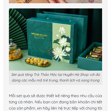
Set quà tặng Trà Thảo Mộc tại Huyền Hà Shop với đa
dạng các mẫu mã trẻ trung, thanh lịch và sang trọng
Mỗi set quà sẽ được thiết kế riêng theo nhu cầu của
từng cá nhân. N
ếu bạn còn đang băn khoăn chi tiết
của sản phẩm, xin hãy liên hệ trực tiếp với chúng tôi