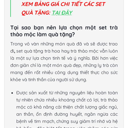
XEM BẢNG GIÁ CHI TIẾT CÁC SET
QUÀ TẶNG:
TẠI ĐÂY
Tại sao bạn nên lựa chọn một set trà
thảo mộc làm quà tặng?
Trong vô vàn những món quà đã và sẽ được trao
đi
,
set quà tặng trà hoa hay trà thảo mộc vẫn luôn
là một sự lựa chọn tinh tế và ý nghĩa. Bởi hơn việc
đơn giản chỉ là một món quà đẹp, những ly trà còn
mang đến rất nhiều công dụng thiết thực cho sức
khỏe và tinh thần của người sử dụng.
Được sản xuất từ những nguyên liệu hoàn toàn
tự nhiên chứa nhiều khoáng chất có lợi, trà thảo
mộc có khả năng cải thiện chất lượng giấc ngủ,
an thần, ổn định đường huyết, ngăn ngừa các
bệnh về tim mạch, chứng suy giảm trí nhớ và hệ