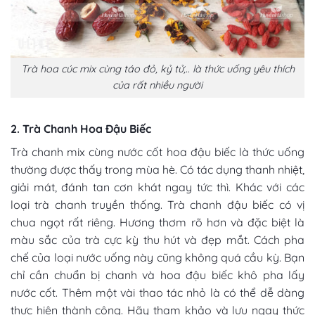
Trà hoa cúc mix cùng táo đỏ, kỷ tử,.. là thức uống yêu thích
của rất nhiều người
2. Trà Chanh Hoa Đậu Biếc
Trà chanh mix cùng nước cốt hoa đậu biếc là thức uống
thường được thấy trong mùa hè. Có tác dụng thanh nhiệt,
giải mát, đánh tan cơn khát ngay tức thì. Khác với các
loại trà chanh truyền thống. Trà chanh đậu biếc có vị
chua ngọt rất riêng. Hương thơm rõ hơn và đặc biệt là
màu sắc của trà cực kỳ thu hút và đẹp mắt. Cách pha
chế của loại nước uống này cũng không quá cầu kỳ. Bạn
chỉ cần chuẩn bị chanh và hoa đậu biếc khô pha lấy
nước cốt. Thêm một vài thao tác nhỏ là có thể dễ dàng
thực hiện thành công. Hãy tham khảo và lưu ngay thức