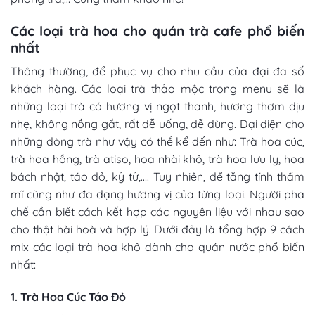
Các loại trà hoa cho quán trà cafe phổ biến
nhất
Thông thường, để phục vụ cho nhu cầu của đại đa số
khách hàng. Các loại trà thảo mộc trong menu sẽ là
những loại trà có hương vị ngọt thanh, hương thơm dịu
nhẹ, không nồng gắt, rất dễ uống, dễ dùng. Đại diện cho
những dòng trà như vậy có thể kể đến như: T
rà hoa cúc,
trà hoa hồng, trà atiso, hoa nhài khô, trà hoa lưu ly, hoa
bách nhật, táo đỏ, kỷ tử,…. Tuy nhiên, để tăng tính thẩm
mĩ cũng như đa dạng hương vị của từng loại. Người pha
chế cần biết cách kết hợp các nguyên liệu với nhau sao
cho thật hài hoà và hợp lý. Dưới đây là tổng hợp 9
cách
mix các loại trà hoa khô
dành cho quán nước phổ biến
nhất:
1. Trà Hoa Cúc Táo Đỏ