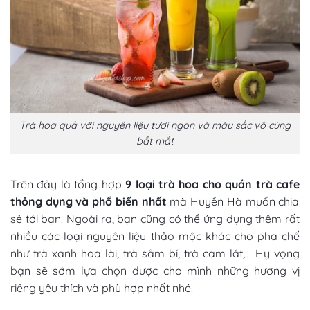
Trà hoa quả với nguyên liệu tươi ngon và màu sắc vô cùng
bắt mắt
Trên đây là tổng hợp
9
loại trà hoa cho quán trà cafe
thông dụng và phổ biến nhất
mà Huyền Hà muốn chia
sẻ tới bạn. Ngoài ra, bạn cũng có thể ứng dụng thêm rất
nhiều các loại nguyên liệu thảo mộc khác cho pha chế
như trà xanh hoa lài, trà sâm bí, trà cam lát,… Hy vọng
bạn sẽ sớm lựa chọn được cho mình những hương vị
riêng yêu thích và phù hợp nhất nhé!