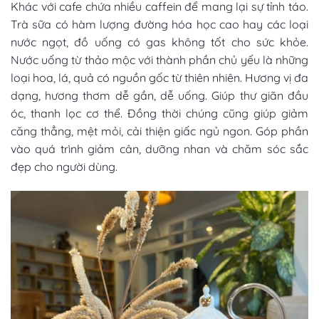
Khác với cafe chứa nhiều caffein để mang lại sự tỉnh táo.
Trà sữa có hàm lượng đường hóa học cao hay các loại
nước ngọt, đồ uống có gas không tốt cho sức khỏe.
Nước uống từ thảo mộc
với thành phần chủ yếu là những
loại hoa, lá, quả có nguồn gốc từ thiên nhiên. Hương vị đa
dạng, hương thơm dễ gần, dễ uống. Giúp thư giãn đầu
óc, thanh lọc cơ thể. Đồng thời chúng cũng giúp giảm
căng thẳng, mệt mỏi, cải thiện giấc ngủ ngon. Góp phần
vào quá trình giảm cân, dưỡng nhan và chăm sóc sắc
đẹp cho người dùng.