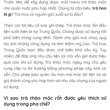
Trước tiên, để xây dựng được một
menu trà thảo mộc
cho quán nước
phù hợp nhất. Chúng ta cần hiểu,
trà hoa
là gì
? Trà hoa có nguồn gốc xuất xứ từ đâu?
Theo các tài liệu cổ xưa ghi chép. Trà thảo mộc lần đầu
tiên xuất hiện là tại Trung Quốc. Chúng được sử dụng rất
phổ biến trong cung đình. Dành cho giới vua chúa, quý
tộc bởi những công dụng và tính thẩm mỹ cao. Trà hoa
Trung Quốc ban đầu được chế biến khá cầu kỳ. Tuy
nhiên, để đáp ứng nhu cầu tiện lợi mà vẫn giữ được hiệu
quả cao khi sử dụng. Trà thảo mộc ngày nay chủ yếu
cung cấp ra thị trường bằng phương pháp sấy khô có
sẵn. Cho phép bảo quản lâu hơn mà mức độ tiện lợi và
giá thành cũng phù hợp hơn với nhu cầu chung của người
sử dụng.
Vì sao trà thảo mộc rất được yêu thích sử
dụng trong pha chế?