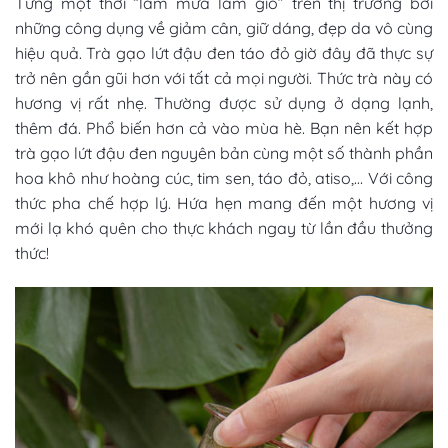
Từng một thời “làm mưa làm gió” trên thị trường bởi
những công dụng về giảm cân, giữ dáng, đẹp da vô cùng
hiệu quả. Trà gạo lứt đậu đen táo đỏ giờ đây đã thực sự
trở nên gần gũi hơn với tất cả mọi người. Thức trà này có
hương vị rất nhẹ. Thường được sử dụng ở dạng lạnh,
thêm đá. Phổ biến hơn cả vào mùa hè. Bạn nên kết hợp
trà gạo lứt đậu đen nguyên bản cùng một số thành phần
hoa khô như hoàng cúc, tim sen, táo đỏ, atiso,… Với công
thức pha chế hợp lý. Hứa hẹn mang đến một hương vị
mới lạ khó quên cho thực khách ngay từ lần đầu thưởng
thức!