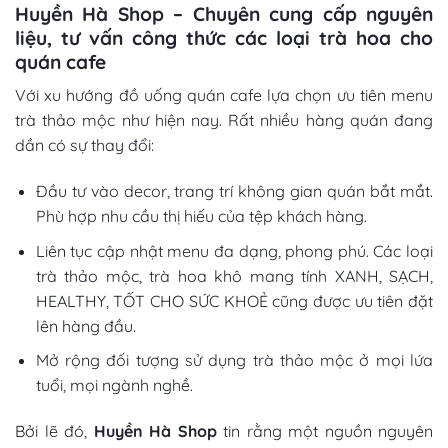
Huyền Hà Shop – Chuyên cung cấp nguyên
liệu, tư vấn công thức các loại trà hoa cho
quán cafe
Với
xu hướng đồ uống quán cafe
lựa chọn ưu tiên
menu
trà thảo mộc
như hiện nay. Rất nhiều hàng quán đang
dần có sự thay đổi:
Đầu tư vào decor, trang trí không gian quán bắt mắt.
Phù hợp nhu cầu thị hiếu của tệp khách hàng.
Liên tục cập nhật menu đa dạng, phong phú. Các loại
trà thảo mộc, trà hoa khô mang tính XANH, SẠCH,
HEALTHY, TỐT CHO SỨC KHOẺ cũng được ưu tiên đặt
lên hàng đầu.
Mở rộng đối tượng sử dụng trà thảo mộc ở mọi lứa
tuổi, mọi ngành nghề.
Bởi lẽ đó,
Huyền Hà Shop
tin rằng một nguồn nguyên