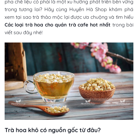
pha chế
liệu có phải là một xu hướng phát triển bền vững
trong tương lai? Hãy cùng Huyền Hà Shop khám phá
xem tại sao trà thảo mộc lại được ưa chuộng và tìm hiểu
C
ác loại trà hoa cho quán trà cafe
hot nhất
trong bài
viết sau đây nhé!
Trà hoa khô có nguồn gốc từ đâu?