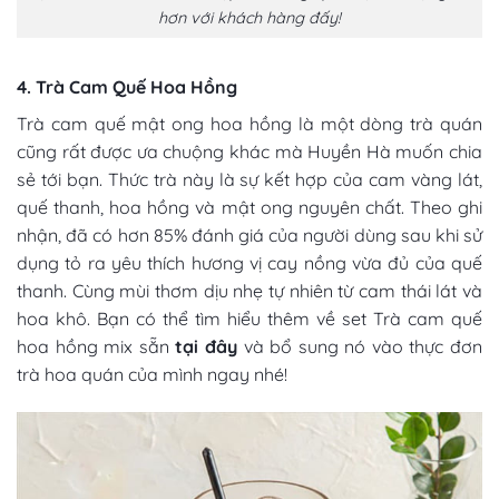
hơn với khách hàng đấy!
4. Trà Cam Quế Hoa Hồng
Trà cam quế mật ong hoa hồng là một dòng trà quán
cũng rất được ưa chuộng khác mà Huyền Hà muốn chia
sẻ tới bạn. Thức trà này là sự kết hợp của cam vàng lát,
quế thanh, hoa hồng và mật ong nguyên chất. Theo ghi
nhận, đã có hơn 85% đánh giá của người dùng sau khi sử
dụng tỏ ra yêu thích hương vị cay nồng vừa đủ của quế
thanh. Cùng mùi thơm dịu nhẹ tự nhiên từ cam thái lát và
hoa khô. Bạn có thể tìm hiểu thêm về set Trà cam quế
hoa hồng mix sẵn
tại đây
và bổ sung nó vào thực đơn
trà hoa quán của mình ngay nhé!