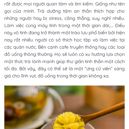
rất được mọi người quan tâm và tìm kiếm. Giống như tên
gọi của mình. Trà dưỡng tâm an thần thích hợp cho
những người hay bị stress, căng thẳng, suy nghĩ nhiều.
Làm việc cùng máy tính trong một thời gian dài,…. Điều
này vô tình đang trở thành một trào lưu phổ biến bởi hiện
nay rất nhiều người có sở thích học tập và làm việc tại
các quán nước. Bên cạnh cafe truyền thống hay các loại
đồ uống thông thường. Họ sẽ luôn có xu hướng lựa chọn
một thức trà lành mạnh giúp thư giãn tinh thần một cách
tối đa. Bởi vậy, đây có thể sẽ là một “ứng cử viên” sáng
giá cho lĩnh vực đồ uống trong thời gian không xa.