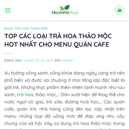
Bỏ
qua
nội
dung
BLOG TRÀ HOA THẢO MỘC
TOP CÁC LOẠI TRÀ HOA THẢO MỘC
HOT NHẤT CHO MENU QUÁN CAFE
ĐĂNG VÀO
THÁNG 10 22, 2023
BỞI
ADMIN
Xu hướng sống xanh, sống khỏe đang ngày càng trở nên
phổ biến và được ưa chuộng ở mọi tầng lớp đặc biệt là
giới trẻ. Những thực phẩm thiên nhiên lành mạnh như rau
xanh,
trà hoa
, thảo mộc,… Dần xuất hiện để thay thế cho
nước ngọt có gas, trà sữa, đường hoá học,… Các quán
cafe, quán trà, nhà hàng cũng liên tục cập nhật trên
menu những loại đồ uống mới để đáp ứng nhu cầu
chung của xã hội.
Vậy
sử dụng trà hoa thảo mộc trong