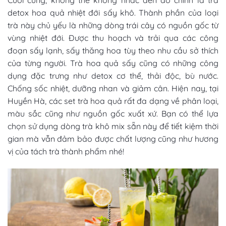
detox hoa quả nhiệt đới sấy khô. Thành phần của loại
trà này chủ yếu là những dòng trái cây có nguồn gốc từ
vùng nhiệt đới. Được thu hoạch và trải qua các công
đoạn sấy lạnh, sấy thăng hoa tùy theo nhu cầu sở thích
của từng người. Trà hoa quả sấy cũng có những công
dụng đặc trưng như detox cơ thể, thải độc, bù nước.
Chống sốc nhiệt, dưỡng nhan và giảm cân. Hiện nay, tại
Huyền Hà, các set trà hoa quả rất đa dạng về phân loại,
màu sắc cũng như nguồn gốc xuất xứ. Bạn có thể lựa
chọn sử dụng dòng trà khô mix sẵn này để tiết kiệm thời
gian mà vẫn đảm bảo được chất lượng cũng như hương
vị của tách trà thành phẩm nhé!