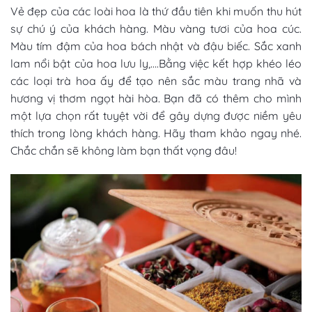
Vẻ đẹp của các loài hoa là thứ đầu tiên khi muốn thu hút
sự chú ý của khách hàng. Màu vàng tươi của hoa cúc.
Màu tím đậm của hoa bách nhật và đậu biếc. Sắc xanh
lam nổi bật của hoa lưu ly,….Bằng việc kết hợp khéo léo
các loại trà hoa ấy để tạo nên sắc màu trang nhã và
hương vị thơm ngọt hài hòa. Bạn đã có thêm cho mình
một lựa chọn rất tuyệt vời để gây dựng được niềm yêu
thích trong lòng khách hàng. Hãy tham khảo ngay nhé.
Chắc chắn sẽ không làm bạn thất vọng đâu!