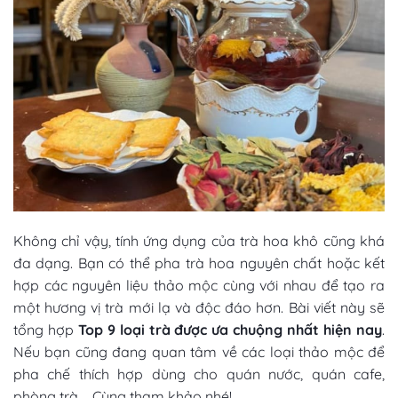
Không chỉ vậy, tính ứng dụng của trà hoa khô cũng khá
đa dạng. Bạn có thể pha trà hoa nguyên chất hoặc kết
hợp các nguyên liệu thảo mộc cùng với nhau để tạo ra
một hương vị trà mới lạ và độc đáo hơn. Bài viết này sẽ
tổng hợp
Top 9
loại trà được ưa chuộng nhất hiện nay
.
Nếu bạn cũng đang quan tâm về
các loại thảo mộc để
pha chế
thích hợp dùng cho quán nước, quán cafe,
phòng trà,… Cùng tham khảo nhé!