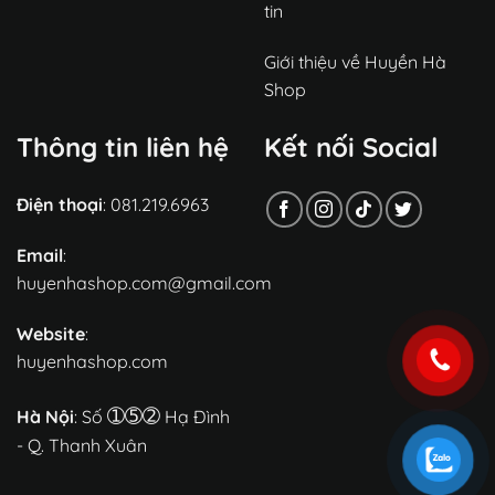
tin
Giới thiệu về Huyền Hà
Shop
Thông tin liên hệ
Kết nối Social
Điện thoại
: 081.219.6963
Email
:
huyenhashop.com@gmail.com
Website
:
huyenhashop.com
➀➄➁
Hà Nội
: Số
Hạ Đình
- Q. Thanh Xuân