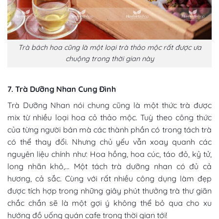
Trà bách hoa cũng là một loại trà thảo mộc rất được ưa
chuộng trong thời gian này
7. Trà Dưỡng Nhan Cung Đình
Trà Dưỡng Nhan nói chung cũng là một thức trà được
mix từ nhiều loại hoa cỏ thảo mộc. Tuỳ theo công thức
của từng người bán mà các thành phần có trong tách trà
có thể thay đổi. Nhưng chủ yếu vẫn xoay quanh các
nguyên liệu chính như: Hoa hồng, hoa cúc, táo đỏ, kỷ tử,
long nhãn khô,… Một tách trà dưỡng nhan có đủ cả
hương, cả sắc. Cùng với rất nhiều công dụng làm đẹp
được tích hợp trong những giây phút thưởng trà thư giãn
chắc chắn sẽ là một gợi ý không thể bỏ qua cho
xu
hướng đồ uống quán cafe
trong thời gian tới!