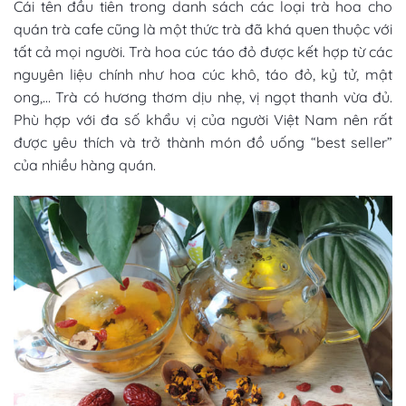
Cái tên đầu tiên trong danh sách
các loại trà hoa cho
quán trà cafe
cũng là một thức trà đã khá quen thuộc với
tất cả mọi người. Trà hoa cúc táo đỏ được kết hợp từ các
nguyên liệu chính như hoa cúc khô, táo đỏ, kỷ tử, mật
ong,… Trà có hương thơm dịu nhẹ, vị ngọt thanh vừa đủ.
Phù hợp với đa số khẩu vị của người Việt Nam nên rất
được yêu thích và trở thành món đồ uống “best seller”
của nhiều hàng quán.