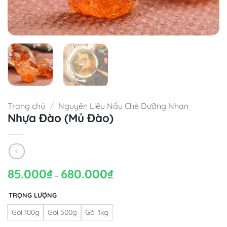
Trang chủ
/
Nguyên Liệu Nấu Chè Dưỡng Nhan
Nhựa Đào (Mủ Đào)
85.000
₫
680.000
₫
Khoảng
–
giá:
từ
85.000₫
TRỌNG LƯỢNG
đến
680.000₫
Gói 100g
Gói 500g
Gói 1kg