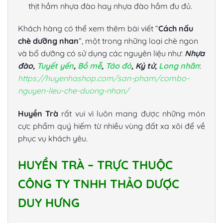
thịt hầm nhựa đào hay nhựa đào hầm đu đủ.
Khách hàng có thể xem thêm bài viết “
Cách nấu
chè dưỡng nhan
“, một trong những loại chè ngon
và bổ dưỡng có sử dụng các nguyên liệu như:
Nhựa
đào,
Tuyết yến
,
Bồ mễ
,
Táo đỏ
, Kỷ tử,
Long nhã
n
:
https://huyenhashop.com/san-pham/combo-
nguyen-lieu-che-duong-nhan/
Huyền Trà
rất vui vì luôn mang được những món
cực phẩm quý hiếm từ nhiều vùng đất xa xôi để về
phục vụ khách yêu.
HUYỀN TRÀ – TRỰC THUỘC
CÔNG TY TNHH THẢO DƯỢC
DUY HƯNG