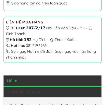
Giao hàng tận nơi trên toàn quốc.
LIÊN HỆ MUA HÀNG
TP. HCM:
𝟮𝟬𝟳/𝟮/𝟭𝟳 Nguyễn Văn Đậu – P11 – Q.
Bình Thạnh.
Hà Nội:
𝟭𝟱𝟮 Hạ Đình – Q. Thanh Xuân.
Hotline:
081.219.6963
Gọi ngay Hotline để đặt hàng ngay và nhận hàng
nhanh nhất.
Mô tả
Thông tin bổ sung