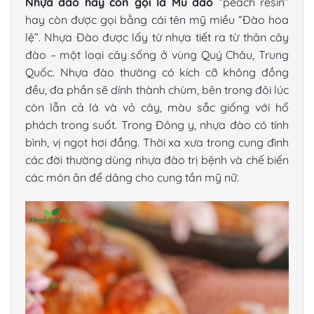
Nhựa đào hay còn gọi là Mủ đào
“peach resin”
hay còn được gọi bằng cái tên mỹ miều “Đào hoa
lệ”. Nhựa Đào được lấy từ nhựa tiết ra từ thân cây
đào – một loại cây sống ở vùng Quý Châu, Trung
Quốc. Nhựa đào thường có kích cỡ không đồng
đều, đa phần sẽ dính thành chùm, bên trong đôi lúc
còn lẫn cả lá và vỏ cây, màu sắc giống với hổ
phách trong suốt. Trong Đông y, nhựa đào có tính
bình, vị ngọt hơi đắng. Thời xa xưa trong cung đình
các đời thường dùng nhựa đào trị bệnh và chế biến
các món ăn để dâng cho cung tần mỹ nữ.