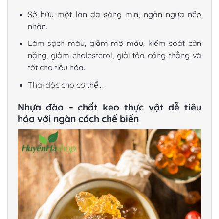
Sở hữu một làn da sáng mịn, ngăn ngừa nếp
nhăn.
Làm sạch máu, giảm mỡ máu, kiểm soát cân
nặng, giảm cholesterol, giải tỏa căng thẳng và
tốt cho tiêu hóa.
Thải độc cho cơ thể…
Nhựa đào – chất keo thực vật dễ tiêu
hóa với ngàn cách chế biến