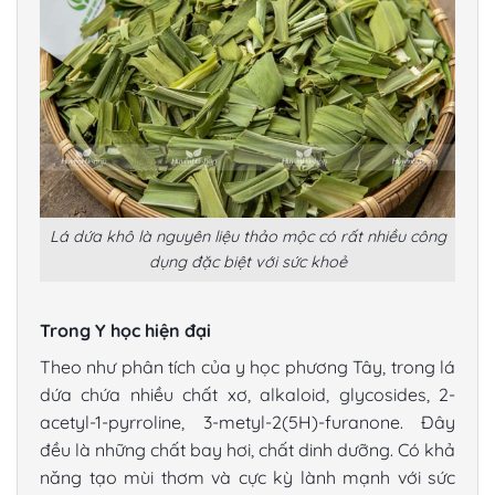
Lá dứa khô là nguyên liệu thảo mộc có rất nhiều công
dụng đặc biệt với sức khoẻ
Trong Y học hiện đại
Theo như phân tích của y học phương Tây, trong lá
dứa chứa nhiều chất xơ, alkaloid, glycosides, 2-
acetyl-1-pyrroline, 3-metyl-2(5H)-furanone. Đây
đều là những chất bay hơi, chất dinh dưỡng. Có khả
năng tạo mùi thơm và cực kỳ lành mạnh với sức