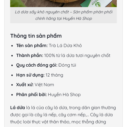
Lá dứa sấy khô nguyên chất – Sản phẩm phân phối
chính hãng tại Huyền Hà Shop
Thông tin sản phẩm
Tên sản phẩm:
Trà
Lá Dứa Khô
Thành phần:
100% từ lá dứa tươi nguyên chất
Quy cách đóng gói:
Đóng túi
Hạn sử dụng:
12 tháng
Xuất xứ:
Việt Nam
Phân phối bởi:
Huyền Hà Shop
Lá dứa
là lá của cây lá dứa, trong dân gian thường
được gọi là cây lá nếp, cây cơm nếp,… Cây lá dứa
thuộc loài thực vật thân thảo, mọc thẳng đứng