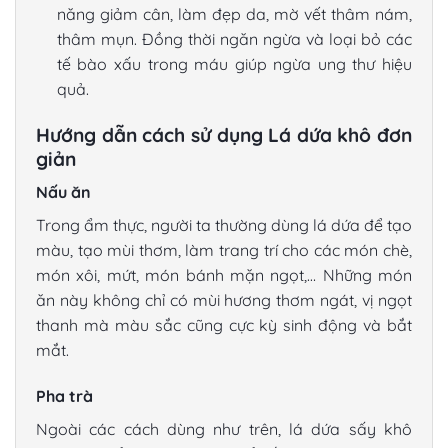
năng giảm cân, làm đẹp da, mờ vết thâm nám,
thâm mụn. Đồng thời ngăn ngừa và loại bỏ các
tế bào xấu trong máu giúp ngừa ung thư hiệu
quả.
Hướng dẫn cách sử dụng Lá dứa khô đơn
giản
Nấu ăn
Trong ẩm thực, người ta thường dùng lá dứa để tạo
màu, tạo mùi thơm, làm trang trí cho các món chè,
món xôi, mứt, món bánh mặn ngọt,… Những món
ăn này không chỉ có mùi hương thơm ngát, vị ngọt
thanh mà màu sắc cũng cực kỳ sinh động và bắt
mắt.
Pha trà
Ngoài các cách dùng như trên,
lá dứa sấy khô