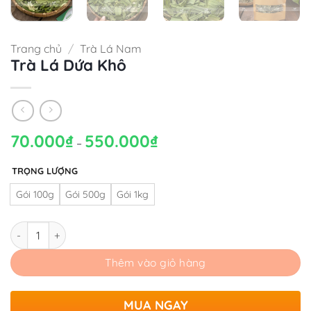
Trang chủ
/
Trà Lá Nam
Trà Lá Dứa Khô
70.000
₫
550.000
₫
Khoảng
–
giá:
từ
70.000₫
TRỌNG LƯỢNG
đến
550.000₫
Gói 100g
Gói 500g
Gói 1kg
Số lượng
Thêm vào giỏ hàng
MUA NGAY