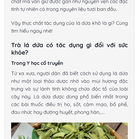
chất mà vẫn giữ được gần như nguyên vẹn các đặc
tính tự nhiên có trong nguyên liệu tươi ban đầu.
Vậy thực chất
tác dụng của lá dứa khô
là gì? Cùng
tìm hiểu ngay nhé!
Trà lá dứa có tác dụng gì đối với sức
khỏe?
Trong Y học cổ truyền
Từ xa xưa, người dân đã biết cách sử dụng lá dứa
như một loại thảo dược nhờ vào mùi hương đặc
trưng và sự lành tính không chứa độc tố của loài
cây này. Lá dứa được dùng phổ biến nhất trong
các bài thuốc điều trị ho, sốt, cảm mạo, bổ phế,
đau nhức hay đường huyết, phong hàn,..…