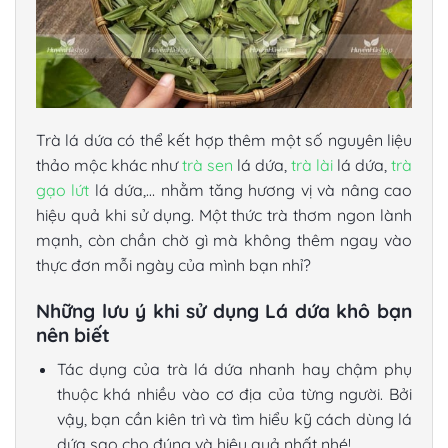
Trà lá dứa
có thể kết hợp thêm một số nguyên liệu
thảo mộc khác như
trà sen
lá dứa
,
trà lài
lá dứa
,
trà
gạo lứt
lá dứa
,… nhằm tăng hương vị và nâng cao
hiệu quả khi sử dụng. Một thức trà thơm ngon lành
mạnh, còn chần chờ gì mà không thêm ngay vào
thực đơn mỗi ngày của mình bạn nhỉ?
Những lưu ý khi sử dụng Lá dứa khô bạn
nên biết
Tác dụng của
trà lá dứa
nhanh hay chậm phụ
thuộc khá nhiều vào cơ địa của từng người. Bởi
vậy, bạn cần kiên trì và tìm hiểu kỹ cách dùng lá
dứa sao cho đúng và hiệu quả nhất nhé!