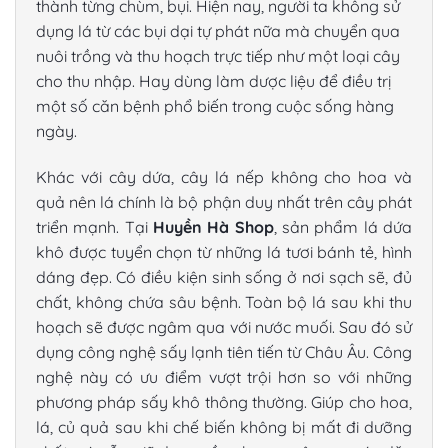
thành từng chùm, bụi. Hiện nay, người ta không sử
dụng lá từ các bụi dại tự phát nữa mà chuyển qua
nuôi trồng và thu hoạch trực tiếp như một loại cây
cho thu nhập. Hay dùng làm dược liệu để điều trị
một số căn bệnh phổ biến trong cuộc sống hàng
ngày.
Khác với cây dứa, cây lá nếp không cho hoa và
quả nên lá chính là bộ phận duy nhất trên cây phát
triển mạnh. Tại
Huyền Hà Shop
, sản phẩm
lá dứa
khô
được tuyển chọn từ những lá tươi bánh tẻ, hình
dáng đẹp. Có điều kiện sinh sống ở nơi sạch sẽ, đủ
chất, không chứa sâu bệnh. Toàn bộ lá sau khi thu
hoạch sẽ được ngâm qua với nước muối. Sau đó sử
dụng công nghệ sấy lạnh tiên tiến từ Châu Âu. Công
nghệ này có ưu điểm vượt trội hơn so với những
phương pháp sấy khô thông thường. Giúp cho hoa,
lá, củ quả sau khi chế biến không bị mất đi dưỡng