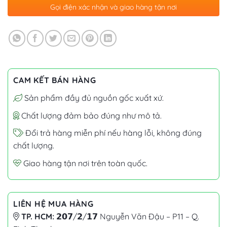
Gọi điện xác nhận và giao hàng tận nơi
CAM KẾT BÁN HÀNG
Sản phẩm đầy đủ nguồn gốc xuất xứ.
Chất lượng đảm bảo đúng như mô tả.
Đổi trả hàng miễn phí nếu hàng lỗi, không đúng
chất lượng.
Giao hàng tận nơi trên toàn quốc.
LIÊN HỆ MUA HÀNG
TP. HCM:
𝟮𝟬𝟳/𝟮/𝟭𝟳 Nguyễn Văn Đậu – P11 – Q.