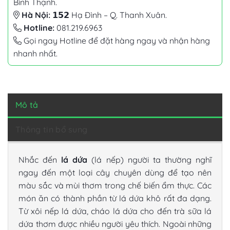
Bình Thạnh.
Hà Nội:
𝟭𝟱𝟮 Hạ Đình – Q. Thanh Xuân.
Hotline:
081.219.6963
Gọi ngay Hotline để đặt hàng ngay và nhận hàng
nhanh nhất.
Mô tả
Thông tin bổ sung
Nhắc đến
lá dứa
(lá nếp) người ta thường nghĩ
ngay đến một loại cây chuyên dùng để tạo nên
màu sắc và mùi thơm trong chế biến ẩm thực. Các
món ăn có thành phần từ
lá dứa khô
rất đa dạng.
Từ xôi nếp lá dứa, cháo lá dứa cho đến trà sữa lá
dứa thơm được nhiều người yêu thích. Ngoài những