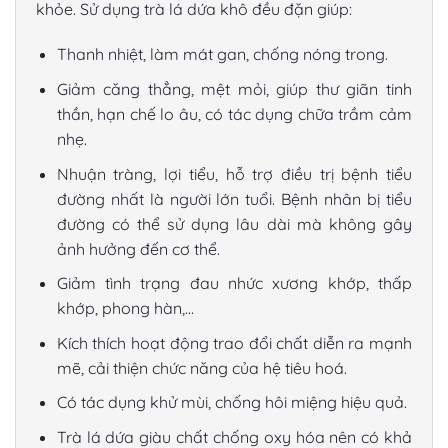
khỏe. Sử dụng
trà lá dứa khô
đều đặn giúp:
Thanh nhiệt, làm mát gan, chống nóng trong.
Giảm căng thẳng, mệt mỏi, giúp thư giãn tinh
thần, hạn chế lo âu, có tác dụng chữa trầm cảm
nhẹ.
Nhuận tràng, lợi tiểu, hỗ trợ điều trị bệnh tiểu
đường nhất là người lớn tuổi. Bệnh nhân bị tiểu
đường có thể sử dụng lâu dài mà không gây
ảnh hưởng đến cơ thể.
Giảm tình trạng đau nhức xương khớp, thấp
khớp, phong hàn,…
Kích thích hoạt động trao đổi chất diễn ra mạnh
mẽ, cải thiện chức năng của hệ tiêu hoá.
Có tác dụng khử mùi, chống hôi miệng hiệu quả.
Trà lá dứa
giàu chất chống oxy hóa nên có khả