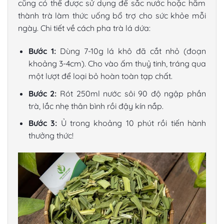
cũng có thể được sử dụng để sắc nước hoặc hãm
thành trà làm thức uống bổ trợ cho sức khỏe mỗi
ngày. Chi tiết về
cách pha trà lá dứa
:
Bước 1:
Dùng 7-10g lá khô đã cắt nhỏ (đoạn
khoảng 3-4cm). Cho vào ấm thuỷ tinh, tráng qua
một lượt để loại bỏ hoàn toàn tạp chất.
Bước 2:
Rót 250ml nước sôi 90 độ ngập phần
trà, lắc nhẹ thân bình rồi đậy kín nắp.
Bước 3:
Ủ trong khoảng 10 phút rồi tiến hành
thưởng thức!