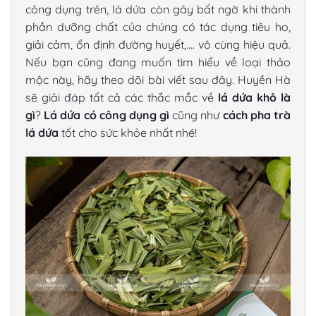
công dụng trên, lá dứa còn gây bất ngờ khi thành
phần dưỡng chất của chúng có tác dụng tiêu ho,
giải cảm, ổn định đường huyết,…. vô cùng hiệu quả.
Nếu bạn cũng đang muốn tìm hiểu về loại thảo
mộc này, hãy theo dõi bài viết sau đây. Huyền Hà
sẽ giải đáp tất cả các thắc mắc về
lá dứa khô
là
gì
?
Lá dứa có công dụng gì
cũng như
cách pha trà
lá dứa
tốt cho sức khỏe nhất nhé!