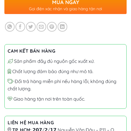
MUA NGAY
Gọi điện xác nhận và giao hàng tận nơi
CAM KẾT BÁN HÀNG
Sản phẩm đầy đủ nguồn gốc xuất xứ.
Chất lượng đảm bảo đúng như mô tả.
Đổi trả hàng miễn phí nếu hàng lỗi, không đúng
chất lượng.
Giao hàng tận nơi trên toàn quốc.
LIÊN HỆ MUA HÀNG
TP. HCM:
𝟮𝟬𝟳/𝟮/𝟭𝟳 Nguyễn Văn Đậu – P11 – Q.