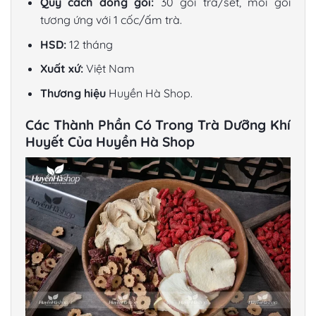
Quy cách đóng gói:
30 gói trà/set, mỗi gói
tương ứng với 1 cốc/ấm trà.
HSD:
12 tháng
Xuất xứ:
Việt Nam
Thương hiệu
Huyền Hà Shop.
Các Thành Phần Có Trong Trà Dưỡng Khí
Huyết Của Huyền Hà Shop