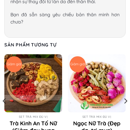
nhận sự thay đổi từ làn da đến thần thái.
Bạn đã sẵn sàng yêu chiều bản thân mình hơn
chưa?
SẢN PHẨM TƯƠNG TỰ
Giảm giá!
Giảm giá!
SET TRÀ MIX ĐỦ VỊ
SET TRÀ MIX ĐỦ VỊ
Trà Kinh An Tố Nữ
Ngọc Nữ Trà (Đẹp