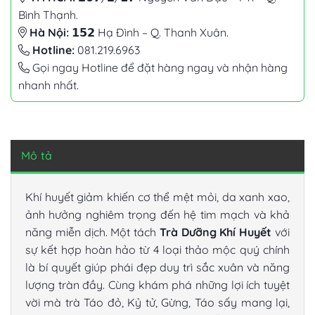
Bình Thạnh.
Hà Nội:
𝟭𝟱𝟮 Hạ Đình – Q. Thanh Xuân.
Hotline:
081.219.6963
Gọi ngay Hotline để đặt hàng ngay và nhận hàng
nhanh nhất.
Mô tả
Khí huyết giảm khiến cơ thể mệt mỏi, da xanh xao,
ảnh hưởng nghiêm trọng đến hệ tim mạch và khả
năng miễn dịch. Một tách
Trà Dưỡng Khí Huyết
với
sự kết hợp hoàn hảo từ 4 loại thảo mộc quý chính
là bí quyết giúp phái đẹp duy trì sắc xuân và năng
lượng tràn đầy. Cùng khám phá những lợi ích tuyệt
vời mà trà Táo đỏ, Kỷ tử, Gừng, Táo sấy mang lại,