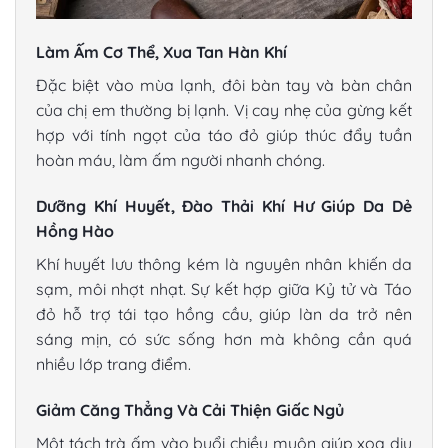
Làm Ấm Cơ Thể, Xua Tan Hàn Khí
Đặc biệt vào mùa lạnh, đôi bàn tay và bàn chân
của chị em thường bị lạnh. Vị cay nhẹ của gừng kết
hợp với tính ngọt của táo đỏ giúp thúc đẩy tuần
hoàn máu, làm ấm người nhanh chóng.
Dưỡng Khí Huyết, Đào Thải Khí Hư Giúp Da Dẻ
Hồng Hào
Khí huyết lưu thông kém là nguyên nhân khiến da
sạm, môi nhợt nhạt. Sự kết hợp giữa Kỷ tử và Táo
đỏ hỗ trợ tái tạo hồng cầu, giúp làn da trở nên
sáng mịn, có sức sống hơn mà không cần quá
nhiều lớp trang điểm.
Giảm Căng Thẳng Và Cải Thiện Giấc Ngủ
Một tách trà ấm vào buổi chiều muộn giúp xoa dịu