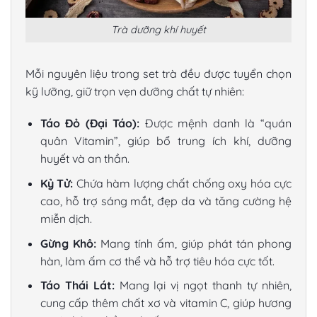
Trà dưỡng khí huyết
Mỗi nguyên liệu trong set trà đều được tuyển chọn
kỹ lưỡng, giữ trọn vẹn dưỡng chất tự nhiên:
Táo Đỏ (Đại Táo):
Được mệnh danh là “quán
quân Vitamin”, giúp bổ trung ích khí, dưỡng
huyết và an thần.
Kỷ Tử:
Chứa hàm lượng chất chống oxy hóa cực
cao, hỗ trợ sáng mắt, đẹp da và tăng cường hệ
miễn dịch.
Gừng Khô:
Mang tính ấm, giúp phát tán phong
hàn, làm ấm cơ thể và hỗ trợ tiêu hóa cực tốt.
Táo Thái Lát:
Mang lại vị ngọt thanh tự nhiên,
cung cấp thêm chất xơ và vitamin C, giúp hương