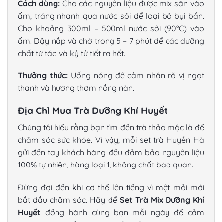
Cách dùng:
Cho các nguyên liệu được mix sẵn vào
ấm, tráng nhanh qua nước sôi để loại bỏ bụi bẩn.
Cho khoảng 300ml – 500ml nước sôi (90°C) vào
ấm. Đậy nắp và chờ trong 5 – 7 phút để các dưỡng
chất từ táo và kỷ tử tiết ra hết.
Thưởng thức:
Uống nóng để cảm nhận rõ vị ngọt
thanh và hương thơm nồng nàn.
Địa Chỉ Mua Trà Dưỡng Khí Huyết
Chúng tôi hiểu rằng bạn tìm đến trà thảo mộc là để
chăm sóc sức khỏe. Vì vậy, mỗi set trà Huyền Hà
gửi đến tay khách hàng đều đảm bảo nguyên liệu
100% tự nhiên, hàng loại 1, không chất bảo quản.
Đừng đợi đến khi cơ thể lên tiếng vì mệt mỏi mới
bắt đầu chăm sóc. Hãy để
Set Trà Mix Dưỡng Khí
Huyết
đồng hành cùng bạn mỗi ngày để cảm