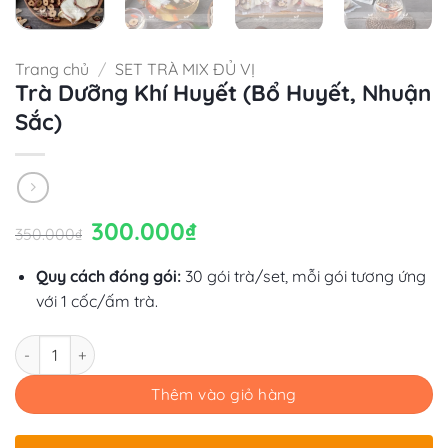
Trang chủ
/
SET TRÀ MIX ĐỦ VỊ
Trà Dưỡng Khí Huyết (Bổ Huyết, Nhuận
Sắc)
Giá
300.000
₫
Giá
350.000
₫
gốc
hiện
là:
tại
350.000₫.
là:
Quy cách đóng gói:
30 gói trà/set, mỗi gói tương ứng
300.000₫.
với 1 cốc/ấm trà.
Số lượng
Thêm vào giỏ hàng