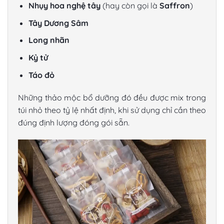
Nhụy hoa nghệ tây
(hay còn gọi là
Saffron
)
Tây Dương Sâm
Long nhãn
Kỷ tử
Táo đỏ
Những thảo mộc bổ dưỡng đó đều được mix trong
túi nhỏ theo tỷ lệ nhất định, khi sử dụng chỉ cần theo
đúng định lượng đóng gói sẵn.