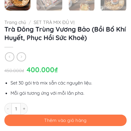
Trang chủ
/
SET TRÀ MIX ĐỦ VỊ
Trà Đông Trùng Vương Bảo (Bồi Bổ Khí
Huyết, Phục Hồi Sức Khoẻ)
Giá
400.000
₫
Giá
450.000
₫
gốc
hiện
là:
tại
450.000₫.
là:
Set 30 gói trà mix sẵn các nguyên liệu.
400.000₫.
Mỗi gói tương ứng với mỗi lần pha.
Số lượng
Thêm vào giỏ hàng