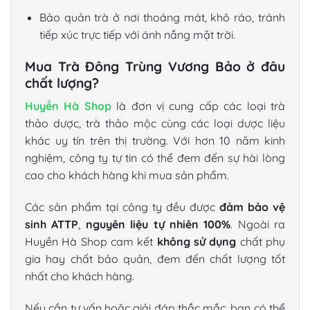
Bảo quản trà ở nơi thoáng mát, khô ráo, tránh
tiếp xúc trực tiếp với ánh nắng mặt trời.
Mua Trà Đông Trùng Vương Bảo ở đâu
chất lượng?
Huyền Hà Shop
là đơn vị cung cấp các loại trà
thảo dược, trà thảo mộc cùng các loại dược liệu
khác uy tín trên thị trường. Với hơn 10 năm kinh
nghiệm, công ty tự tin có thể đem đến sự hài lòng
cao cho khách hàng khi mua sản phẩm.
Các sản phẩm tại công ty đều được
đảm bảo vệ
sinh ATTP
,
nguyên liệu tự nhiên 100%
. Ngoài ra
Huyền Hà Shop cam kết
không sử dụng
chất phụ
gia hay chất bảo quản, đem đến chất lượng tốt
nhất cho khách hàng.
Nếu cần tư vấn hoặc giải đáp thắc mắc, bạn có thể