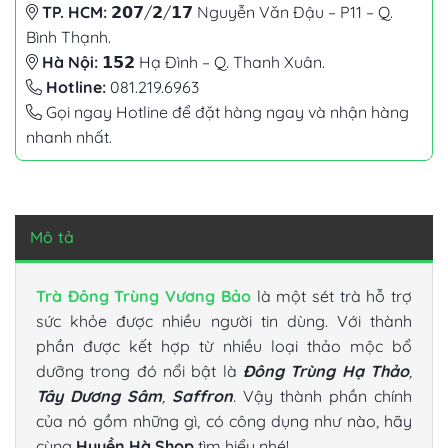
TP. HCM:
𝟮𝟬𝟳/𝟮/𝟭𝟳 Nguyễn Văn Đậu – P11 – Q.
Bình Thạnh.
Hà Nội:
𝟭𝟱𝟮 Hạ Đình – Q. Thanh Xuân.
Hotline:
081.219.6963
Gọi ngay Hotline để đặt hàng ngay và nhận hàng
nhanh nhất.
Mô tả
Trà Đông Trùng Vương Bảo
là một sét trà hỗ trợ
sức khỏe được nhiều người tin dùng. Với thành
phần được kết hợp từ nhiều loại thảo mộc bổ
dưỡng trong đó nổi bật là
Đông Trùng Hạ Thảo
,
Tây Dương Sâm
,
Saffron
.
Vậy thành phần chính
của nó gồm những gì, có công dụng như nào, hãy
cùng
Huyền Hà Shop
tìm hiểu nhé!