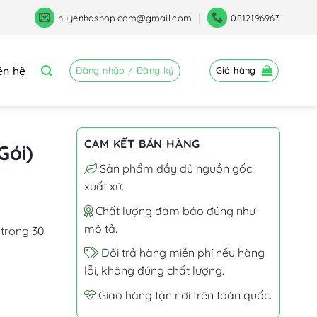
huyenhashop.com@gmail.com
0812196963
ên hệ
Đăng nhập / Đăng ký
Giỏ hàng
CAM KẾT BÁN HÀNG
Gói)
Sản phẩm đầy đủ nguồn gốc
xuất xứ.
Chất lượng đảm bảo đúng như
mô tả.
trong 30
Đổi trả hàng miễn phí nếu hàng
lỗi, không đúng chất lượng.
Giao hàng tận nơi trên toàn quốc.