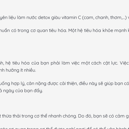
n liệu làm nước detox giàu vitamin C (cam, chanh, thơm,…) v
i khuẩn có trong cơ quan tiêu hóa. Một hệ tiêu hóa khỏe mạnh
, hệ tiêu hóa của bạn phải làm việc một cách cật lực. Vi
nh hưởng ít nhiều.
uống hợp lý, cân nặng được cải thiện, điều này sẽ giúp bạn có
cả ngày của bạn đấy.
t thừa thải trong cơ thể nhanh chóng. Do đó, bạn sẽ có cảm gi
 các cơ quan trong cơ thể được nghỉ ngơi để có thể vận hành