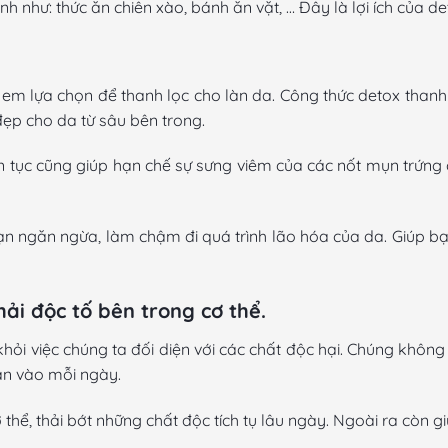
như: thức ăn chiên xào, bánh ăn vặt, … Đây là lợi ích của de
em lựa chọn để thanh lọc cho làn da. Công thức detox thanh 
ẹp cho da từ sâu bên trong.
n tục cũng giúp hạn chế sự sưng viêm của các nốt mụn trứng c
ạn ngăn ngừa, làm chậm đi quá trình lão hóa của da. Giúp bạ
hải độc tố bên trong cơ thể.
ỏi việc chúng ta đối diện với các chất độc hại. Chúng không
ăn vào mỗi ngày.
thể, thải bớt những chất độc tích tụ lâu ngày. Ngoài ra còn giú