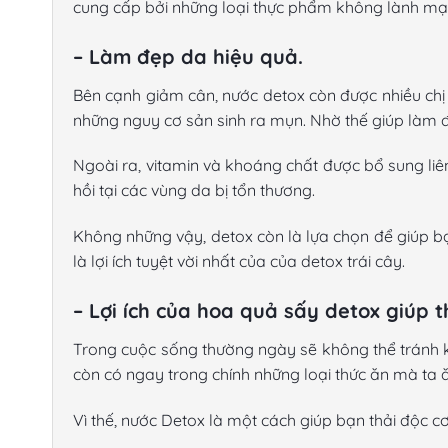
cung cấp bởi những loại thực phẩm không lành mạnh 
– Làm đẹp da hiệu quả.
Bên cạnh giảm cân, nước detox còn được nhiều chị 
những nguy cơ sản sinh ra mụn. Nhờ thế giúp làm đ
Ngoài ra, vitamin và khoáng chất được bổ sung liê
hồi tại các vùng da bị tổn thương.
Không những vậy, detox còn là lựa chọn để giúp b
là lợi ích tuyệt vời nhất của của detox trái cây.
– Lợi ích của hoa quả sấy detox giúp t
Trong cuộc sống thường ngày sẽ không thể tránh kh
còn có ngay trong chính những loại thức ăn mà ta 
Vì thế, nước Detox là một cách giúp bạn thải độc cơ 