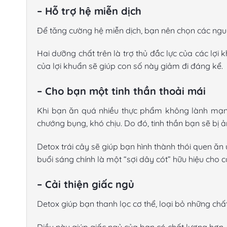
– Hỗ trợ hệ miễn dịch
Để tăng cường hệ miễn dịch, bạn nên chọn các nguyê
Hai dưỡng chất trên là trợ thủ đắc lực của các lợ
của lợi khuẩn sẽ giúp con số này giảm đi đáng kể.
– Cho bạn một tinh thần thoải mái
Khi bạn ăn quá nhiều thực phẩm không lành mạnh
chướng bụng, khó chịu. Do đó, tinh thần bạn sẽ bị ả
Detox trái cây sẽ giúp bạn hình thành thói quen ăn 
buổi sáng chính là một “sợi dây cót” hữu hiệu cho 
– Cải thiện giấc ngủ
Detox giúp bạn thanh lọc cơ thể, loại bỏ những chấ
Điều này giúp giấc ngủ của bạn có chất lượng hơn,