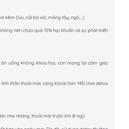
à kẽm (lựu, cải bó xôi, măng tây, ngô,…)
 không nên chứa quá 15% hại khuẩn và sự phát triển
ệc ăn uống không khoa học còn mang lại cảm giác
 tinh thần thoải mái, sảng khoái hơn. Mỗi chai detox
ác nhẹ nhàng, thoải mái trước khi đi ngủ.
 tốt hơn vào ngày mai. Do đó, sử dụng detox thường