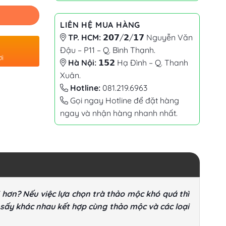
LIÊN HỆ MUA HÀNG
TP. HCM:
𝟮𝟬𝟳/𝟮/𝟭𝟳 Nguyễn Văn
Đậu – P11 – Q. Bình Thạnh.
ơi
Hà Nội:
𝟭𝟱𝟮 Hạ Đình – Q. Thanh
Xuân.
Hotline:
081.219.6963
Gọi ngay Hotline để đặt hàng
ngay và nhận hàng nhanh nhất.
hơn? Nếu việc lựa chọn trà thảo mộc khó quá thì
 sấy khác nhau kết hợp cùng thảo mộc và các loại