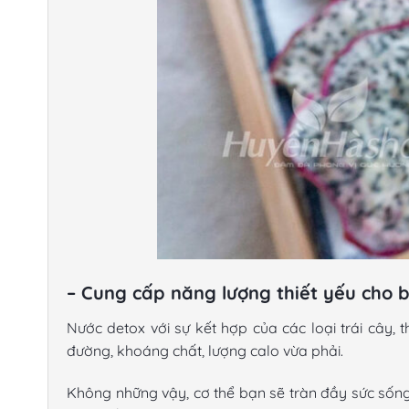
– Cung cấp năng lượng thiết yếu cho 
Nước detox với sự kết hợp của các loại trái cây, 
đường, khoáng chất, lượng calo vừa phải.
Không những vậy, cơ thể bạn sẽ tràn đầy sức sốn