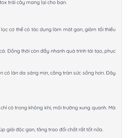
tox trái cây mang lại cho bạn.
lọc cơ thể có tác dụng làm mát gan, giảm tối thiểu
á. Đồng thời còn đẩy nhanh quá trình tái tạo, phục
n có làn da sáng mịn, căng tràn sức sống hơn. Đây
 chỉ có trong không khí, môi trường xung quanh. Mà
p giải độc gan, tăng trao đổi chất rất tốt nữa.