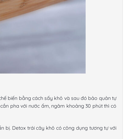
c chế biến bằng cách sấy khô và sau đó bảo quản tự
hỉ cần pha với nước ấm, ngâm khoảng 30 phút thì có
ẩn bị. Detox trái cây khô có công dụng tương tự với