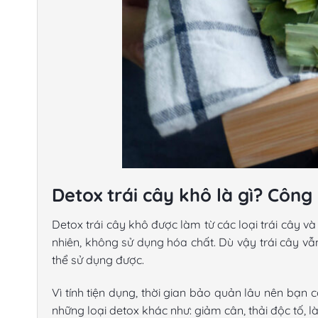
Detox trái cây khô là gì? Côn
Detox trái cây khô được làm từ các loại trái cây 
nhiên, không sử dụng hóa chất. Dù vậy trái cây vẫ
thể sử dụng được.
Vì tính tiện dụng, thời gian bảo quản lâu nên bạn 
những loại detox khác như: giảm cân, thải độc tố,