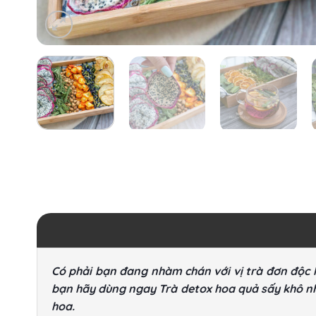
Có phải bạn đang nhàm chán với vị trà đơn độc 
bạn hãy dùng ngay Trà detox hoa quả sấy khô nhé
hoa.