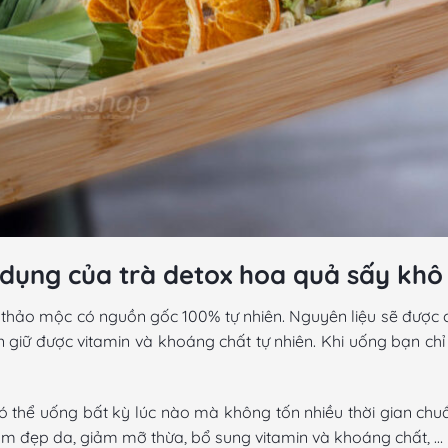
g dụng của trà detox hoa quả sấy khô
và thảo mộc có nguồn gốc 100% tự nhiên. Nguyên liệu sẽ đượ
n giữ được vitamin và khoáng chất tự nhiên. Khi uống bạn c
có thể uống bất kỳ lúc nào mà không tốn nhiều thời gian chu
 làm đẹp da, giảm mỡ thừa, bổ sung vitamin và khoáng chất, …