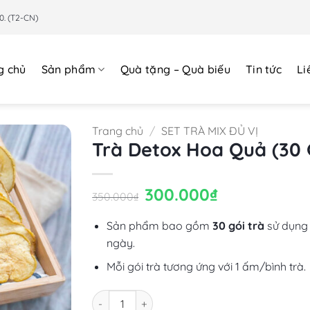
0. (T2-CN)
g chủ
Sản phẩm
Quà tặng – Quà biếu
Tin tức
Li
Trang chủ
/
SET TRÀ MIX ĐỦ VỊ
Trà Detox Hoa Quả (30 
Giá
300.000
₫
Giá
350.000
₫
gốc
hiện
là:
tại
350.000₫.
là:
Sản phẩm bao gồm
30 gói trà
sử dụng 
300.000₫.
ngày.
Mỗi gói trà tương ứng với 1 ấm/bình trà.
Số lượng