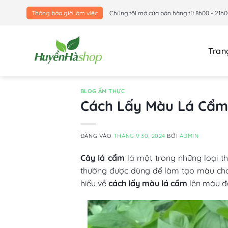
Bỏ
Thông báo giờ làm việc
Chúng tôi mở cửa bán hàng từ 8h00 - 21h0
qua
nội
dung
Tran
BLOG ẨM THỰC
Cách Lấy Màu Lá Cẩm
ĐĂNG VÀO
THÁNG 9 30, 2024
BỞI
ADMIN
Cây lá cẩm
là một trong những loại th
thường được dùng để làm tạo màu cho
hiểu về
cách lấy màu lá cẩm
lên màu đẹ