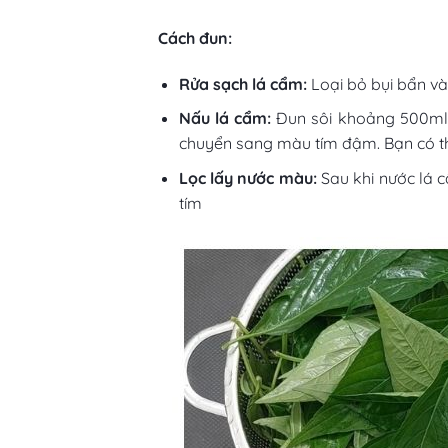
Cách đun:
Rửa sạch lá cẩm:
Loại bỏ bụi bẩn và
Nấu lá cẩm:
Đun sôi khoảng 500ml 
chuyển sang màu tím đậm. Bạn có th
Lọc lấy nước màu:
Sau khi nước lá 
tím