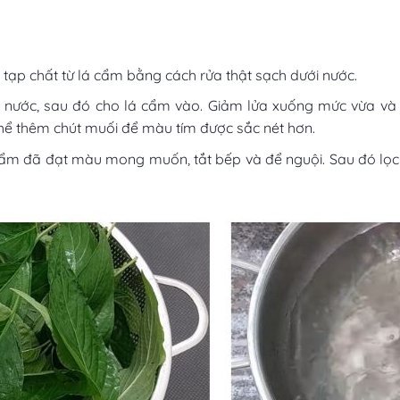
 tạp chất từ lá cẩm bằng cách rửa thật sạch dưới nước.
nước, sau đó cho lá cẩm vào. Giảm lửa xuống mức vừa và n
ể thêm chút muối để màu tím được sắc nét hơn.
cẩm đã đạt màu mong muốn, tắt bếp và để nguội. Sau đó lọc