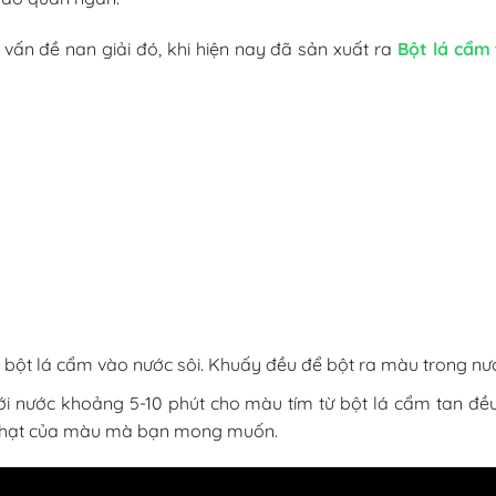
 vấn đề nan giải đó, khi hiện nay đã sản xuất ra
Bột lá cẩm
 bột lá cẩm vào nước sôi. Khuấy đều để bột ra màu trong nướ
ới nước khoảng 5-10 phút cho màu tím từ bột lá cẩm tan đều
 nhạt của màu mà bạn mong muốn.