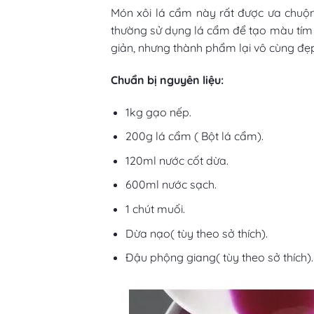
Món xôi lá cẩm này rất được ưa chuộng
thường sử dụng lá cẩm để tạo màu tím 
giản, nhưng thành phẩm lại vô cùng đẹ
Chuẩn bị nguyên liệu:
1kg gạo nếp.
200g lá cẩm ( Bột lá cẩm).
120ml nước cốt dừa.
600ml nước sạch.
1 chút muối.
Dừa nạo( tùy theo sở thích).
Đậu phộng giang( tùy theo sở thích).