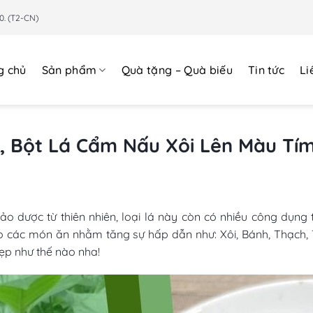
0. (T2-CN)
g chủ
Sản phẩm
Quà tặng – Quà biếu
Tin tức
Li
, Bột Lá Cẩm Nấu Xôi Lên Màu Tí
ảo dược từ thiên nhiên, loại lá này còn có nhiều công dụng 
 các món ăn nhằm tăng sự hấp dẫn như: Xôi, Bánh, Thạch,
p như thế nào nha!