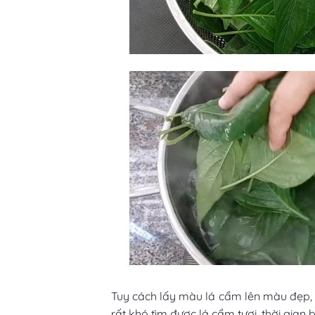
Tuy cách lấy màu lá cẩm lên màu đẹp, n
rất khó tìm được lá cẩm tươi, thời gian