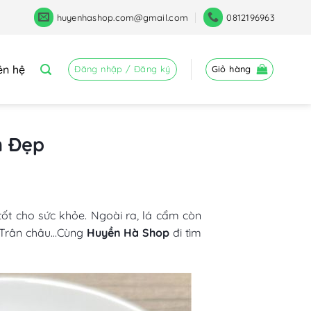
huyenhashop.com@gmail.com
0812196963
ên hệ
Đăng nhập / Đăng ký
Giỏ hàng
m Đẹp
tốt cho sức khỏe. Ngoài ra, lá cẩm còn
 Trân châu…Cùng
Huyền Hà Shop
đi tìm