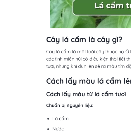
Cây lá cẩm là cây gì?
Cây lá cẩm là một loài cây thuộc họ Ô 
các tỉnh miền núi có điều kiện thời tiế
tươi, nhưng khi đun lên sẽ ra màu tím 
Cách lấy màu lá cẩm l
Cách lấy màu từ lá cẩm tươi
Chuẩn bị nguyên liệu:
Lá cẩm.
Nước.