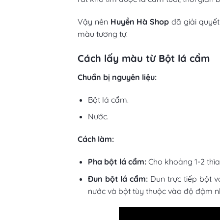
Vậy nên
Huyền Hà Shop
đã giải quyết
màu tương tự.
Cách lấy màu từ Bột lá cẩm
Chuẩn bị nguyên liệu:
Bột lá cẩm.
Nước.
Cách làm:
Pha bột lá cẩm:
Cho khoảng 1-2 thìa
Đun bột lá cẩm:
Đun trực tiếp bột v
nước và bột tùy thuộc vào độ đậm