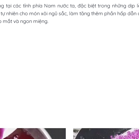
 tại các tỉnh phía Nam nước ta, đặc biệt trong những dịp l
tự nhiên cho món xôi ngũ sắc, làm tăng thêm phần hấp dẫn 
p mắt và ngon miệng.