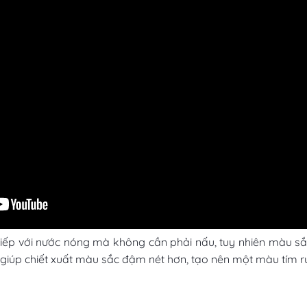
 tiếp với nước nóng mà không cần phải nấu, tuy nhiên màu 
t giúp chiết xuất màu sắc đậm nét hơn, tạo nên một màu tím r