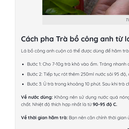
T
Cách pha Trà bồ công anh từ l
Lá bồ công anh cuộn có thể được dùng để hãm trà t
Bước 1: Cho 7-10g trà khô vào ấm. Tráng nhanh q
Bước 2: Tiếp tục rót thêm 250ml nước sôi 95 độ, 
Bước 3: Ủ trà trong khoảng 10 phút. Sau khi trà c
Về nước dùng:
Không nên sử dụng nước quá nóng để
chất. Nhiệt độ thích hợp nhất là từ
90-95 độ C.
Về thời gian hãm trà:
Bạn nên căn chỉnh thời gian 