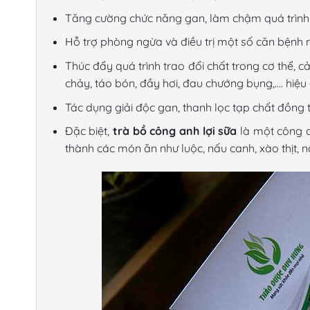
Tăng cường chức năng gan, làm chậm quá trình 
Hỗ trợ phòng ngừa và điều trị một số căn bệnh nh
Thúc đẩy quá trình trao đổi chất trong cơ thể, cả
chảy, táo bón, đầy hơi, đau chướng bụng,…. hiệu
Tác dụng giải độc gan, thanh lọc tạp chất đồng 
Đặc biệt,
trà bồ công anh lợi sữa
là một công d
thành các món ăn như luộc, nấu canh, xào thịt, 