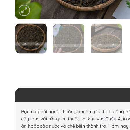
Bạn có phải người thường xuyên yêu thích uống t
cây thực vật rất quen thuộc tại khu vực Châu Á, tr
ăn hoặc sắc nước và chế biến thành trà. Hôm nay