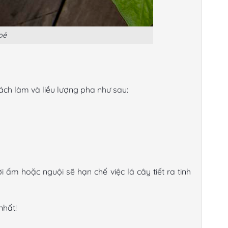
oẻ
ách làm và liều lượng pha như sau:
ấm hoặc nguội sẽ hạn chế việc lá cây tiết ra tinh
nhất!