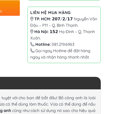
ơi
LIÊN HỆ MUA HÀNG
TP. HCM:
𝟮𝟬𝟳/𝟮/𝟭𝟳 Nguyễn Văn
Đậu – P11 – Q. Bình Thạnh.
Hà Nội:
𝟭𝟱𝟮 Hạ Đình – Q. Thanh
Xuân.
Hotline:
081.219.6963
Gọi ngay Hotline để đặt hàng
ngay và nhận hàng nhanh nhất.
 tuyệt vời cho bạn để bắt đầu! Bồ công anh là loài
y vừa có thể dùng làm thuốc. Vừa có thể dùng để nấu
ng anh
cũng như cách sử dụng nó sao cho hiệu quả