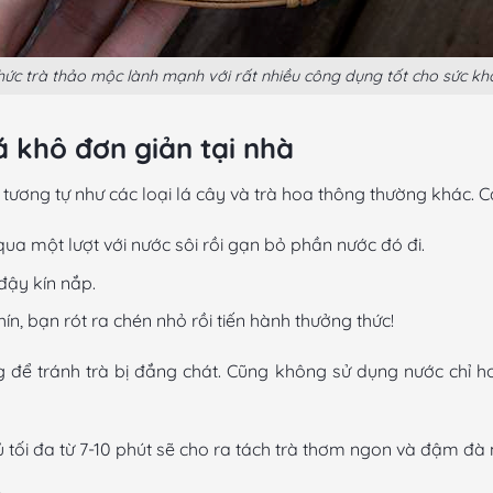
hức trà thảo mộc lành mạnh với rất nhiều công dụng tốt cho sức kh
á khô đơn giản tại nhà
ương tự như các loại lá cây và trà hoa thông thường khác. C
ua một lượt với nước sôi rồi gạn bỏ phần nước đó đi.
đậy kín nắp.
hín, bạn rót ra chén nhỏ rồi tiến hành thưởng thức!
 tránh trà bị đắng chát. Cũng không sử dụng nước chỉ hơi 
ủ tối đa từ 7-10 phút sẽ cho ra tách trà thơm ngon và đậm đà 