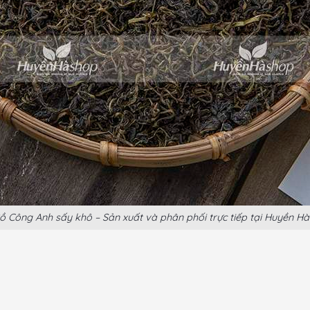
ồ Công Anh sấy khô – Sản xuất và phân phối trực tiếp tại Huyền H