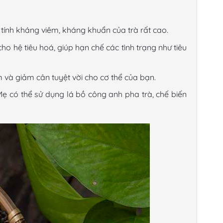
 tính kháng viêm, kháng khuẩn của trà rất cao.
ho hệ tiêu hoá, giúp hạn chế các tình trạng như tiêu
m và giảm cân tuyệt vời cho cơ thể của bạn.
ẹ có thể sử dụng lá bồ công anh pha trà, chế biến