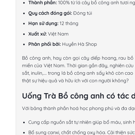
Thành phần:
100% từ lá cây bồ công anh tươi ng
Quy cách đóng gói:
Đóng túi
Hạn sử dụng:
12 tháng
Xuất xứ:
Việt Nam
Phân phối bởi:
Huyền Hà Shop
Bồ công anh, hay còn gọi cây diếp hoang, rau bồ c
miền của Việt Nam. Thời gian gần đây, nghiên cứu k
sắt, inulin,…. trong
lá bồ công anh sấy khô
còn cao h
thật sự hiệu quả và hữu ích với con người không?
Uống Trà Bồ công anh có tác d
Với bảng thành phần hoá học phong phú và đa dạ
Cung cấp nguồn sắt tự nhiên giúp bổ máu, sinh 
Bổ sung canxi, chất chống oxy hóa. Cải thiện sứ