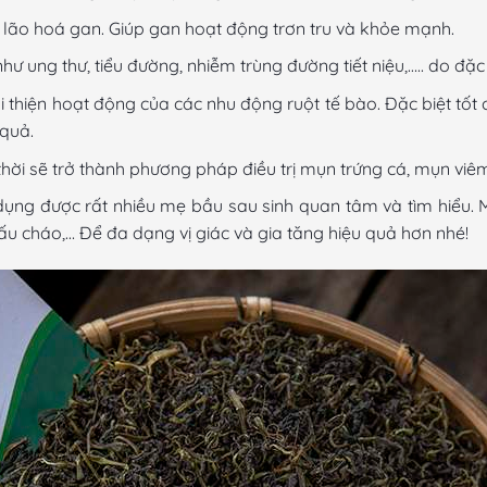
lão hoá gan. Giúp gan hoạt động trơn tru và khỏe mạnh.
ư ung thư, tiểu đường, nhiễm trùng đường tiết niệu,….. do đặc
i thiện hoạt động của các nhu động ruột tế bào. Đặc biệt tốt c
 quả.
thời sẽ trở thành phương pháp điều trị mụn trứng cá, mụn viê
ụng được rất nhiều mẹ bầu sau sinh quan tâm và tìm hiểu. M
nấu cháo,… Để đa dạng vị giác và gia tăng hiệu quả hơn nhé!