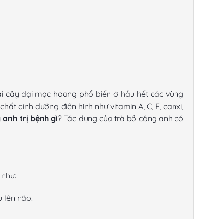
loài cây dại mọc hoang phổ biến ở hầu hết các vùng
ất dinh dưỡng điển hình như vitamin A, C, E, canxi,
 anh trị bệnh gì
?
Tác dụng của trà bồ công anh
có
 như:
 lên não.