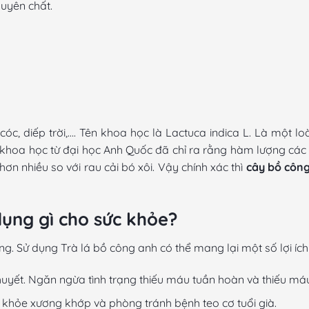
uyên chất.
óc, diếp trời,…. Tên khoa học là Lactuca indica L. Là một 
hoa học từ đại học Anh Quốc đã chỉ ra rằng hàm lượng các ch
ơn nhiều so với rau cải bó xôi. Vậy chính xác thì
cây bồ công
ụng gì cho sức khỏe?
ng. Sử dụng
Trà lá bồ công anh
có thể mang lại một số lợi ích
huyết. Ngăn ngừa tình trạng thiếu máu tuần hoàn và thiếu máu
c khỏe xương khớp và phòng tránh bệnh teo cơ tuổi già.