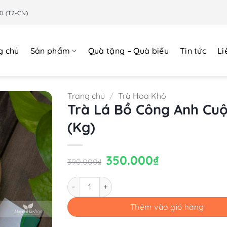
0. (T2-CN)
g chủ
Sản phẩm
Quà tặng – Quà biếu
Tin tức
Li
Trang chủ
/
Trà Hoa Khô
Trà Lá Bồ Công Anh Cu
(Kg)
Giá
350.000
₫
Giá
390.000
₫
gốc
hiện
là:
tại
390.000₫.
là:
Số lượng
350.000₫.
Thêm vào giỏ hàng