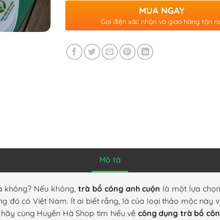
MUA NGAY
Gọi điện xác nhận và giao hàng tận n
Mô tả
rà không? Nếu không,
trà bồ công anh cuộn
là một lựa chọn
ong đó có Việt Nam. Ít ai biết rằng, lá của loại thảo mộc nà
, hãy cùng Huyền Hà Shop tìm hiểu về
công dụng trà bồ cô