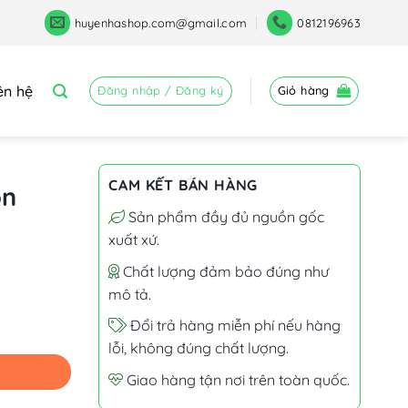
huyenhashop.com@gmail.com
0812196963
ên hệ
Đăng nhập / Đăng ký
Giỏ hàng
CAM KẾT BÁN HÀNG
ộn
Sản phẩm đầy đủ nguồn gốc
xuất xứ.
Chất lượng đảm bảo đúng như
mô tả.
Đổi trả hàng miễn phí nếu hàng
lỗi, không đúng chất lượng.
Giao hàng tận nơi trên toàn quốc.