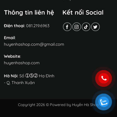
Thông tin liên hệ
Kết nối Social
Điện thoại
: 081.219.6963
Email
:
huyenhashop.com@gmail.com
Website
:
huyenhashop.com
➀➄➁
Hà Nội
: Số
Hạ Đình
- Q. Thanh Xuân
Copyright 2026 © Powered by Huyền Hà Shop