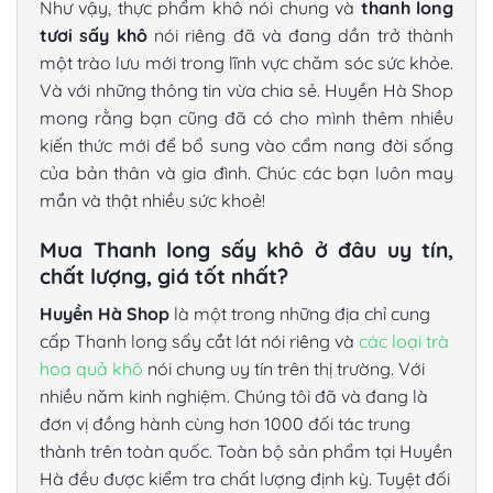
Như vậy, thực phẩm khô nói chung và
thanh long
tươi sấy khô
nói riêng đã và đang dần trở thành
một trào lưu mới trong lĩnh vực chăm sóc sức khỏe.
Và với những thông tin vừa chia sẻ. Huyền Hà Shop
mong rằng bạn cũng đã có cho mình thêm nhiều
kiến thức mới để bổ sung vào cẩm nang đời sống
của bản thân và gia đình. Chúc các bạn luôn may
mắn và thật nhiều sức khoẻ!
Mua Thanh long sấy khô ở đâu uy tín,
chất lượng, giá tốt nhất?
Huyền Hà Shop
là một trong những địa chỉ cung
cấp Thanh long sấy cắt lát nói riêng và
các loại trà
hoa quả khô
nói chung uy tín trên thị trường. Với
nhiều năm kinh nghiệm. Chúng tôi đã và đang là
đơn vị đồng hành cùng hơn 1000 đối tác trung
thành trên toàn quốc. Toàn bộ sản phẩm tại Huyền
Hà đều được kiểm tra chất lượng định kỳ. Tuyệt đối