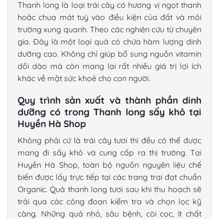
Thanh long là loại trái cây có hương vị ngọt thanh
hoặc chua mát tuỳ vào điều kiện của đất và môi
trường xung quanh. Theo các nghiên cứu từ chuyên
gia. Đây là một loại quả có chứa hàm lượng dinh
dưỡng cao. Không chỉ giúp bổ sung nguồn vitamin
dồi dào mà còn mang lại rất nhiều giá trị lợi ích
khác về mặt sức khoẻ cho con người.
Quy trình sản xuất và thành phần dinh
dưỡng có trong Thanh long sấy khô tại
Huyền Hà Shop
Không phải cứ là trái cây tươi thì đều có thể được
mang đi sấy khô và cung cấp ra thị trường. Tại
Huyền Hà Shop, toàn bộ nguồn nguyên liệu chế
biến được lấy trực tiếp tại các trang trại đạt chuẩn
Organic. Quả thanh long tươi sau khi thu hoạch sẽ
trải qua các công đoạn kiểm tra và chọn lọc kỹ
càng. Những quả nhỏ, sâu bệnh, còi cọc, ít chất