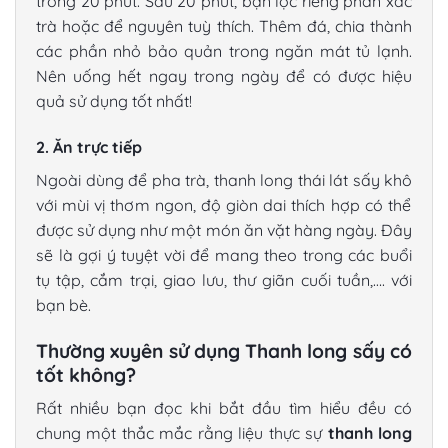
trong 20 phút. Sau 20 phút, bạn lọc riêng phần xác
trà hoặc để nguyên tuỳ thích. Thêm đá, chia thành
các phần nhỏ bảo quản trong ngăn mát tủ lạnh.
Nên uống hết ngay trong ngày để có được hiệu
quả sử dụng tốt nhất!
2. Ăn trực tiếp
Ngoài dùng để pha trà,
thanh long thái lát sấy khô
với mùi vị thơm ngon, độ giòn dai thích hợp có thể
được sử dụng như một món ăn vặt hàng ngày. Đây
sẽ là gợi ý tuyệt vời để mang theo trong các buổi
tụ tập, cắm trại, giao lưu, thư giãn cuối tuần,…. với
bạn bè.
Thường xuyên sử dụng Thanh long sấy có
tốt không?
Rất nhiều bạn đọc khi bắt đầu tìm hiểu đều có
chung một thắc mắc rằng liệu thực sự
thanh long