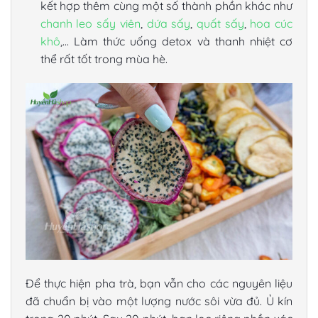
kết hợp thêm cùng một số thành phần khác như
chanh leo sấy viên
,
dứa sấy
,
quất sấy
,
hoa cúc
khô
,… Làm thức uống detox và thanh nhiệt cơ
thể rất tốt trong mùa hè.
Để thực hiện pha trà, bạn vẫn cho các nguyên liệu
đã chuẩn bị vào một lượng nước sôi vừa đủ. Ủ kín