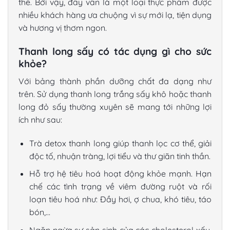
thể. Bởi vậy, đây vẫn là một loại thực phẩm được
nhiều khách hàng ưa chuộng vì sự mới lạ, tiện dụng
và hương vị thơm ngon.
Thanh long sấy có tác dụng gì cho sức
khỏe?
Với bảng thành phần dưỡng chất đa dạng như
trên. Sử dụng
thanh long trắng sấy
khô hoặc
thanh
long đỏ sấy
thường xuyên sẽ mang tới những lợi
ích như sau:
Trà detox thanh long giúp thanh lọc cơ thể, giải
độc tố, nhuận tràng, lợi tiểu và thư giãn tinh thần.
Hỗ trợ hệ tiêu hoá hoạt động khỏe mạnh. Hạn
chế các tình trạng về viêm đường ruột và rối
loạn tiêu hoá như: Đầy hơi, ợ chua, khó tiêu, táo
bón,…
Ngăn ngừa sự sản sinh của các cholesterol xấu.