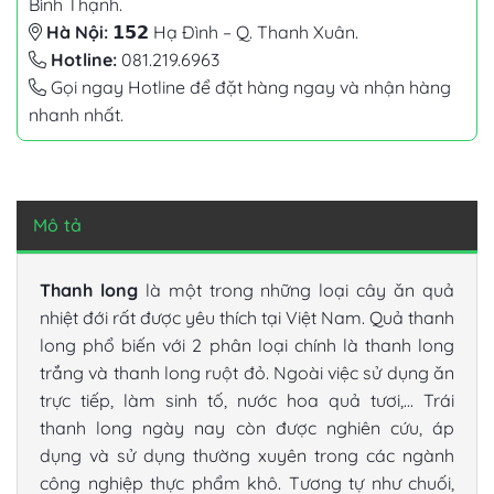
Bình Thạnh.
Hà Nội:
𝟭𝟱𝟮 Hạ Đình – Q. Thanh Xuân.
Hotline:
081.219.6963
Gọi ngay Hotline để đặt hàng ngay và nhận hàng
nhanh nhất.
Mô tả
Thanh long
là một trong những loại cây ăn quả
nhiệt đới rất được yêu thích tại Việt Nam. Quả thanh
long phổ biến với 2 phân loại chính là thanh long
trắng và thanh long ruột đỏ. Ngoài việc sử dụng ăn
trực tiếp, làm sinh tố, nước hoa quả tươi,… Trái
thanh long ngày nay còn được nghiên cứu, áp
dụng và sử dụng thường xuyên trong các ngành
công nghiệp thực phẩm khô. Tương tự như chuối,