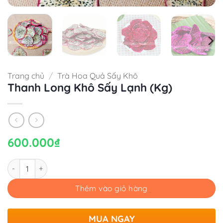
Trang chủ
/
Trà Hoa Quả Sấy Khô
Thanh Long Khô Sấy Lạnh (Kg)
600.000
₫
Số lượng
Thêm vào giỏ hàng
MUA NGAY