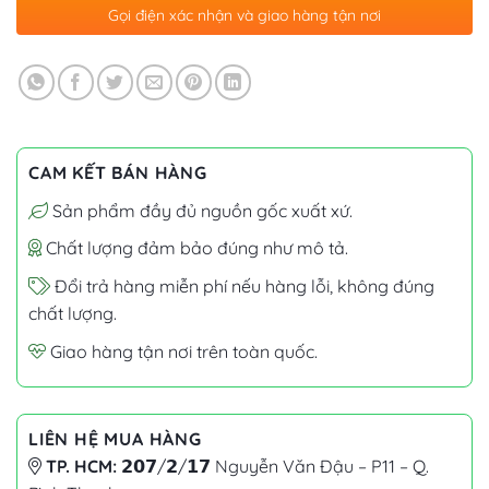
Gọi điện xác nhận và giao hàng tận nơi
CAM KẾT BÁN HÀNG
Sản phẩm đầy đủ nguồn gốc xuất xứ.
Chất lượng đảm bảo đúng như mô tả.
Đổi trả hàng miễn phí nếu hàng lỗi, không đúng
chất lượng.
Giao hàng tận nơi trên toàn quốc.
LIÊN HỆ MUA HÀNG
TP. HCM:
𝟮𝟬𝟳/𝟮/𝟭𝟳 Nguyễn Văn Đậu – P11 – Q.