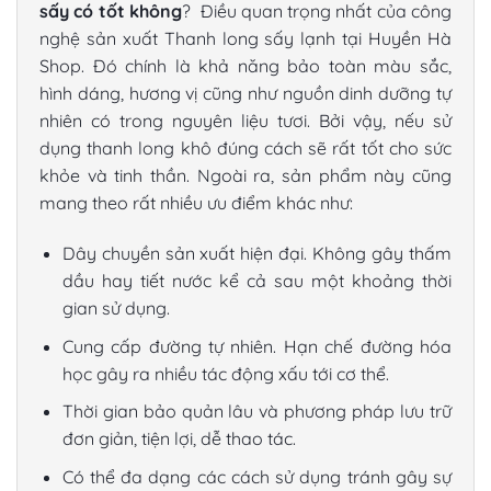
sấy có tốt không
? Điều quan trọng nhất của công
nghệ sản xuất
Thanh long sấy lạnh
tại Huyền Hà
Shop. Đó chính là khả năng bảo toàn màu sắc,
hình dáng, hương vị cũng như nguồn dinh dưỡng tự
nhiên có trong nguyên liệu tươi. Bởi vậy, nếu sử
dụng
thanh long khô
đúng cách sẽ rất tốt cho sức
khỏe và tinh thần. Ngoài ra, sản phẩm này cũng
mang theo rất nhiều ưu điểm khác như:
Dây chuyền sản xuất hiện đại. Không gây thấm
dầu hay tiết nước kể cả sau một khoảng thời
gian sử dụng.
Cung cấp đường tự nhiên. Hạn chế đường hóa
học gây ra nhiều tác động xấu tới cơ thể.
Thời gian bảo quản lâu và phương pháp lưu trữ
đơn giản, tiện lợi, dễ thao tác.
Có thể đa dạng các cách sử dụng tránh gây sự