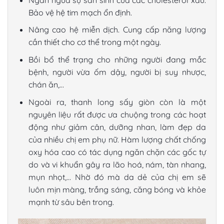
Bảo vệ hệ tim mạch ổn định.
Nâng cao hệ miễn dịch. Cung cấp năng lượng
cần thiết cho cơ thể trong một ngày.
Bồi bổ thể trạng cho những người đang mắc
bệnh, người vừa ốm dậy, người bị suy nhược,
chán ăn,…
Ngoài ra,
thanh long sấy giòn
còn là một
nguyên liệu rất được ưa chuộng trong các hoạt
động như giảm cân, dưỡng nhan, làm đẹp da
của nhiều chị em phụ nữ. Hàm lượng chất chống
oxy hóa cao có tác dụng ngăn chặn các gốc tự
do và vi khuẩn gây ra lão hoá, nám, tàn nhang,
mụn nhọt,… Nhờ đó mà da dẻ của chị em sẽ
luôn mịn màng, trắng sáng, căng bóng và khỏe
mạnh từ sâu bên trong.