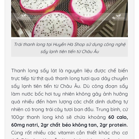
Trái thanh long tại Huyền Hà Shop sử dụng công nghệ
sấy lạnh tiên tiến từ Châu Âu
Thanh long sấy lát
là nguyên liệu được chế biến
trực tiếp từ thịt quả thanh long tươi qua dây chuyền
sấy lạnh tiên tiến từ Châu Âu. Dù công đoạn sấy
làm nước bốc hơi tuy nhiên không gây ảnh hưởng
quá nhiều đến hàm lượng các chất dinh dưỡng tự
nhiên có trong trái cây tươi ban đầu. Trung bình, cứ
100gr
thanh long khô
sẽ chứa khoảng
60 calo,
60mg natri, 2gr chất béo không tan, 2gr protein.
Cùng rất nhiều các vitamin cần thiết khác cho cơ