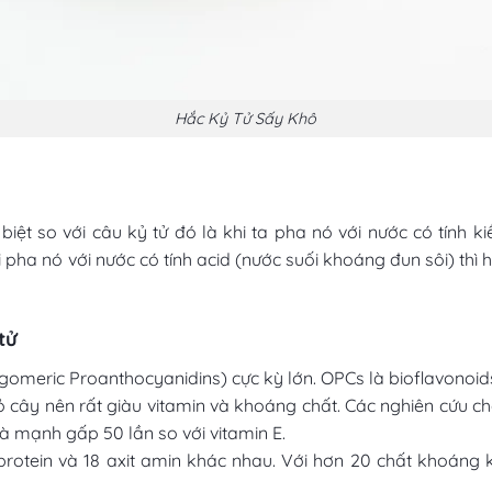
Hắc Kỷ Tử Sấy Khô
 biệt so với câu kỷ tử đó là khi ta pha nó với nước có tính k
ha nó với nước có tính acid (nước suối khoáng đun sôi) thì h
tử
gomeric Proanthocyanidins) cực kỳ lớn. OPCs là bioflavonoid
 vỏ cây nên rất giàu vitamin và khoáng chất. Các nghiên cứu
à mạnh gấp 50 lần so với vitamin E.
rotein và 18 axit amin khác nhau. Với hơn 20 chất khoáng 