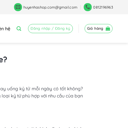
huyenhashop.com@gmail.com
0812196963
ên hệ
Đăng nhập / Đăng ký
Giỏ hàng
e?
 hay uống kỷ tử mỗi ngày có tốt không?
 loại kỷ tử phù hợp với nhu cầu của bạn