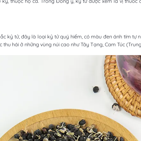
kỷ, thuộc họ cà. Trong Đông y, kỷ tử được xem là vị thuốc qu
 Hắc kỷ tử, đây là loại kỷ tử quý hiếm, có màu đen ánh tím tự
c thu hái ở những vùng núi cao như Tây Tạng, Cam Túc (Trun