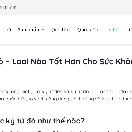
0. (T2-CN)
g chủ
Sản phẩm
Quà tặng – Quà biếu
Tin tức
Li
ỏ – Loại Nào Tốt Hơn Cho Sức Khỏ
ân không biết giữa kỷ tử đen và kỷ tử đỏ loại nào tốt hơn?
ạn phân biệt, so sánh công dụng, cách dùng và lựa chọn đúng
c kỷ tử đỏ như thế nào?