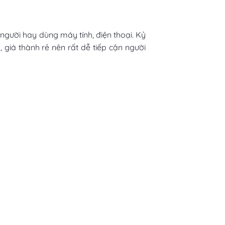
 người hay dùng máy tính, điện thoại. Kỷ
 giá thành rẻ nên rất dễ tiếp cận người