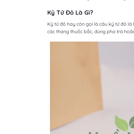
Kỷ Tử Đỏ Là Gì?
Kỷ tử đỏ hay còn gọi là câu kỷ tử đỏ l
các thang thuốc bắc, dùng pha trà hoặ