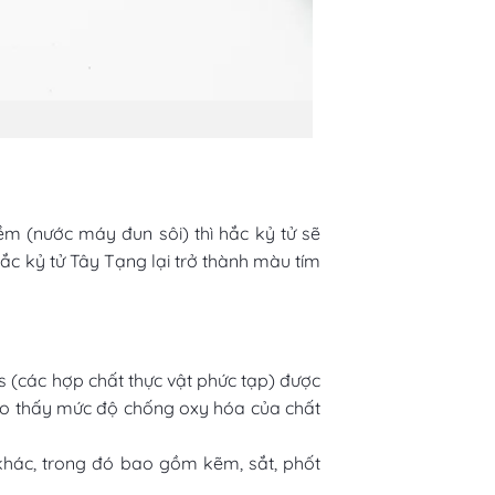
iềm (nước máy đun sôi) thì hắc kỷ tử sẽ
ắc kỷ tử Tây Tạng lại trở thành màu tím
s (các hợp chất thực vật phức tạp) được
 cho thấy mức độ chống oxy hóa của chất
khác, trong đó bao gồm kẽm, sắt, phốt