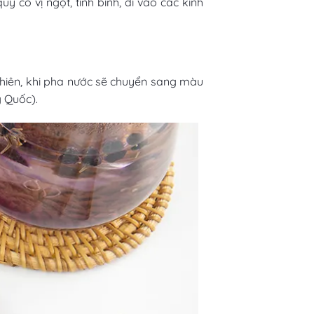
ý có vị ngọt, tính bình, đi vào các kinh
 nhiên, khi pha nước sẽ chuyển sang màu
g Quốc).