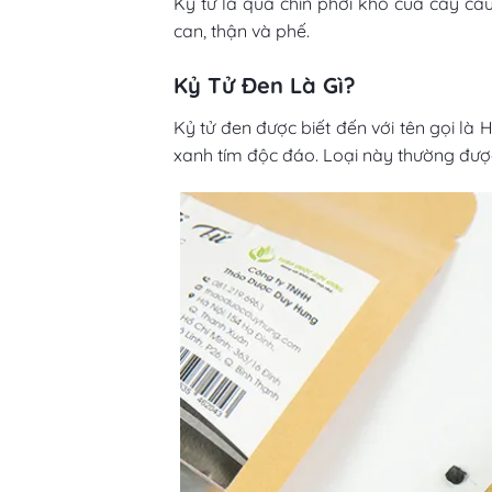
Kỷ tử là quả chín phơi khô của cây câu 
can, thận và phế.
Kỷ Tử Đen Là Gì?
Kỷ tử đen được biết đến với tên gọi là
xanh tím độc đáo. Loại này thường đượ