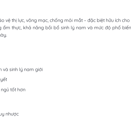
o vệ thị lực, võng mạc, chống mỏi mắt – đặc biệt hữu ích cho
g ẩm thực, khả năng bồi bổ sinh lý nam và mức độ phổ biến,
gày.
h và sinh lý nam giới
uyết
 ngủ tốt hơn
suy nhược