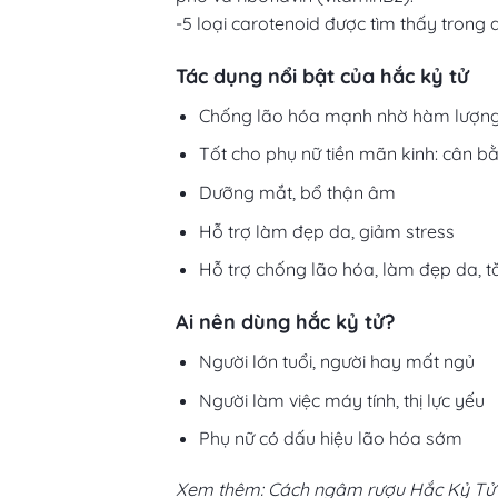
-5 loại carotenoid được tìm thấy trong q
Tác dụng nổi bật của hắc kỷ tử
Chống lão hóa mạnh nhờ hàm lượng
Tốt cho phụ nữ tiền mãn kinh: cân bằn
Dưỡng mắt, bổ thận âm
Hỗ trợ làm đẹp da, giảm stress
Hỗ trợ chống lão hóa, làm đẹp da, t
Ai nên dùng hắc kỷ tử?
Người lớn tuổi, người hay mất ngủ
Người làm việc máy tính, thị lực yếu
Phụ nữ có dấu hiệu lão hóa sớm
Xem thêm: Cách ngâm rượu Hắc Kỷ Tử n