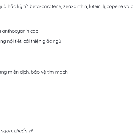
uả hắc kỷ tử: beta-carotene, zeaxanthin, lutein, lycopene và 
 anthocyanin cao
g nội tiết, cải thiện giấc ngủ
ăng miễn dịch, bảo vệ tim mạch
gon, chuẩn vị!