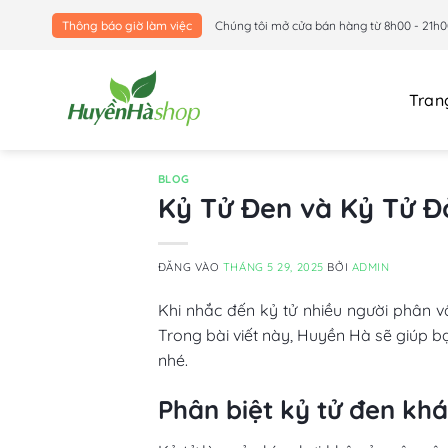
Bỏ
Thông báo giờ làm việc
Chúng tôi mở cửa bán hàng từ 8h00 - 21h0
qua
nội
dung
Tran
BLOG
Kỷ Tử Đen và Kỷ Tử Đ
ĐĂNG VÀO
THÁNG 5 29, 2025
BỞI
ADMIN
Khi nhắc đến kỷ tử nhiều người phân v
Trong bài viết này, Huyền Hà sẽ giúp b
nhé.
Phân biệt kỷ tử đen khá