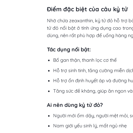
Điểm đặc biệt của câu kỷ tử
Nhờ chứa zeaxanthin, kỷ tử đỏ hỗ trợ bả
tử đỏ nổi bật ở tính ứng dụng cao tron
dùng, nên rất phù hợp để uống hàng n
Tác dụng nổi bật:
Bổ gan thận, thanh lọc cơ thể
Hỗ trợ sinh tinh, tăng cường miễn dịc
Hỗ trợ ổn định huyết áp và đường h
Tăng sức đề kháng, giúp ăn ngon và
Ai nên dùng kỷ tử đỏ?
Người mới ốm dậy, người mệt mỏi, 
Nam giới yếu sinh lý, mất ngủ nhẹ