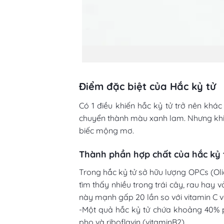
Điểm đặc biệt của Hắc kỷ tử
Có 1 điều khiến hắc kỷ tử trở nên khác
chuyển thành màu xanh lam. Nhưng khi p
biếc mộng mơ.
Thành phần hợp chất của hắc kỷ 
Trong hắc kỷ tử sở hữu lượng OPCs (Oli
tìm thấy nhiều trong trái cây, rau hay
này mạnh gấp 20 lần so với vitamin C v
-Một quả hắc kỷ tử chứa khoảng 40% p
pho và riboflavin (vitaminB2).