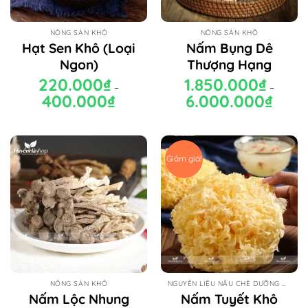
NÔNG SẢN KHÔ
NÔNG SẢN KHÔ
Hạt Sen Khô (Loại
Nấm Bụng Dê
Ngon)
Thượng Hạng
220.000
₫
1.850.000
₫
–
–
400.000
₫
Khoảng
6.000.000
₫
Khoảng
giá:
giá:
từ
từ
220.000₫
1.850.00
đến
đến
400.000₫
6.000.00
Giảm giá!
NÔNG SẢN KHÔ
NGUYÊN LIỆU NẤU CHÈ DƯỠNG NHAN
Nấm Lộc Nhung
Nấm Tuyết Khô