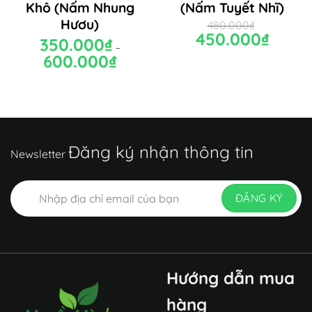
Khô (Nấm Nhung
(Nấm Tuyết Nhĩ)
Hươu)
480.000
₫
Giá
450.000
₫
Giá
350.000
₫
gốc
hiện
–
là:
tại
600.000
₫
Khoảng
480.000₫.
là:
giá:
450.000₫.
từ
350.000₫
đến
600.000₫
Đăng ký nhận thông tin
Newsletter
Hướng dẫn mua
hàng