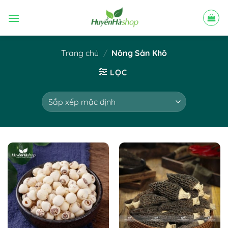
Bỏ
qua
nội
dung
Trang chủ
/
Nông Sản Khô
LỌC