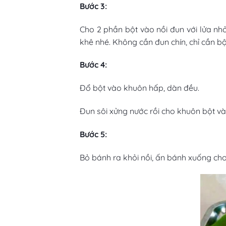
Bước 3:
Cho 2 phần bột vào nồi đun với lửa nhỏ
khê nhé. Không cần đun chín, chỉ cần bộ
Bước 4:
Đổ bột vào khuôn hấp, dàn đều.
Đun sôi xửng nước rồi cho khuôn bột và
Bước 5:
Bỏ bánh ra khỏi nồi, ấn bánh xuống cho