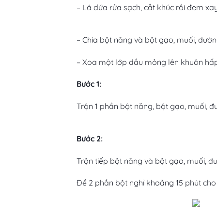
– Lá dứa rửa sạch, cắt khúc rồi đem xay
– Chia bột năng và bột gạo, muối, đườ
– Xoa một lớp dầu mỏng lên khuôn hấp
Bước 1:
Trộn 1 phần bột năng, bột gạo, muối, đ
Bước 2:
Trộn tiếp bột năng và bột gạo, muối, đư
Để 2 phần bột nghỉ khoảng 15 phút cho 