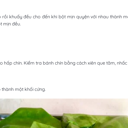
 rồi khuấy đều cho đến khi bột mịn quyện với nhau thành mộ
t mịn đều.
o hấp chín. Kiểm tra bánh chín bằng cách xiên que tăm, nhấc
 thành một khối cứng.