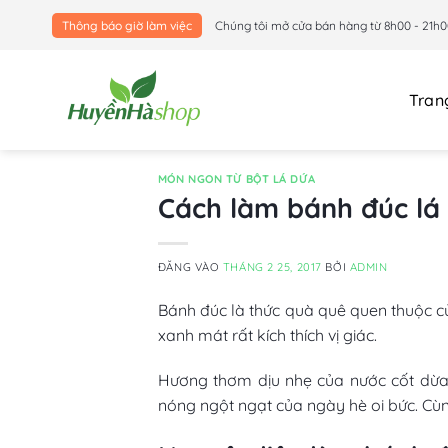
Bỏ
Thông báo giờ làm việc
Chúng tôi mở cửa bán hàng từ 8h00 - 21h0
qua
nội
dung
Tran
MÓN NGON TỪ BỘT LÁ DỨA
Cách làm bánh đúc lá
ĐĂNG VÀO
THÁNG 2 25, 2017
BỞI
ADMIN
Bánh đúc là thức quà quê quen thuộc c
xanh mát rất kích thích vị giác.
Hương thơm dịu nhẹ của nước cốt dừa 
nóng ngột ngạt của ngày hè oi bức. Cù