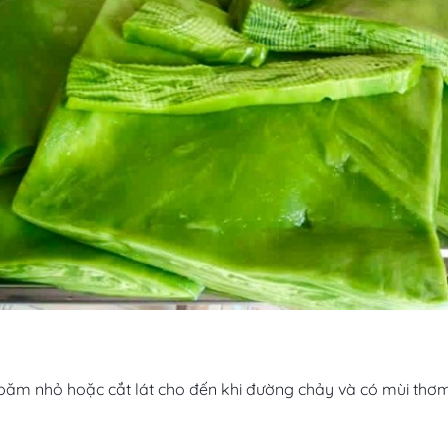
băm nhỏ hoặc cắt lát cho đến khi đường chảy và có mùi thơm