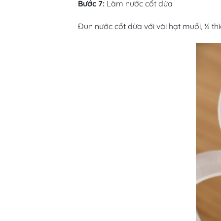
Bước 7:
Làm nước cốt dừa
Đun nước cốt dừa với vài hạt muối, ½ th