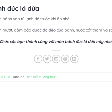
nh đúc lá dứa
 bánh vào tủ lạnh để trước khi ăn nhé.
 mướt, đảm bảo được độ dẻo của bánh, nước cốt thơm và sá
Chúc các bạn thành công với món bánh đúc lá dứa này nhé
Lá Dứa
. Đánh dấu
liên kết thường trực
.