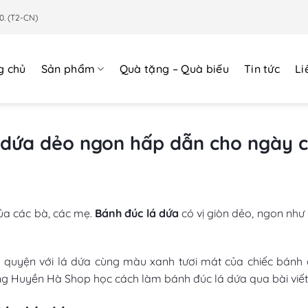
0. (T2-CN)
g chủ
Sản phẩm
Quà tặng – Quà biếu
Tin tức
Li
 dứa dẻo ngon hấp dẫn cho ngày c
ủa các bà, các mẹ.
Bánh đúc lá dứa
có vị giòn dẻo, ngon như
quyện với lá dứa cùng màu xanh tươi mát của chiếc bánh đ
ng Huyền Hà Shop học cách làm bánh đúc lá dứa qua bài viết 