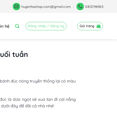
huyenhashop.com@gmail.com
0812196963
ên hệ
Đăng nhập / Đăng ký
Giỏ hàng
uối tuần
 bánh đúc nóng truyền thống lại có màu
úc lá dứa ngọt sẽ xua tan đi cái nắng
dưới đây để đãi cả nhà nhé!