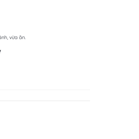
nh, vừa ăn.
!