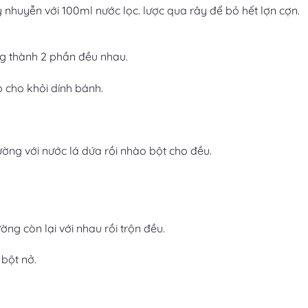
 nhuyễn với 100ml nước lọc. lược qua rây để bỏ hết lợn cợn.
ng thành 2 phần đều nhau.
 cho khỏi dính bánh.
ường với nước lá dứa rồi nhào bột cho đều.
ờng còn lại với nhau rồi trộn đều.
bột nở.