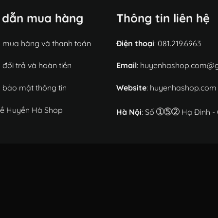
 dẫn mua hàng
Thông tin liên hệ
h mua hàng và thanh toán
Điện thoại
: 081.219.6963
 đổi trả và hoàn tiền
Email
: huyenhashop.com@
 bảo mật thông tin
Website
: huyenhashop.com
 về Huyền Hà Shop
➀➄➁
Hà Nội
: Số
Hạ Đình -