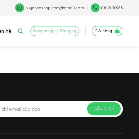
huyenhashop.com@gmail.com
0812196963
ên hệ
Đăng nhập / Đăng ký
Giỏ hàng