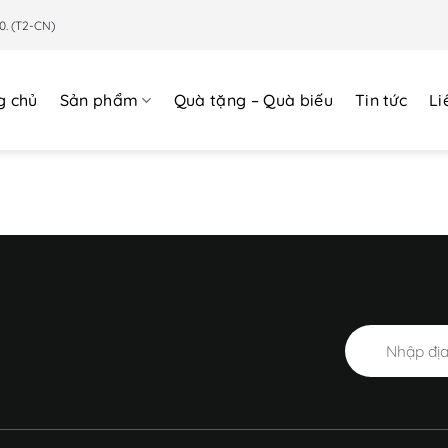
0. (T2-CN)
g chủ
Sản phẩm
Quà tặng – Quà biếu
Tin tức
Li