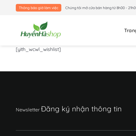
Bỏ
Thông báo giờ làm việc
Chúng tôi mở cửa bán hàng từ 8h00 - 21h0
qua
nội
dung
Tran
[yith_wcwl_wishlist]
Đăng ký nhận thông tin
Newsletter